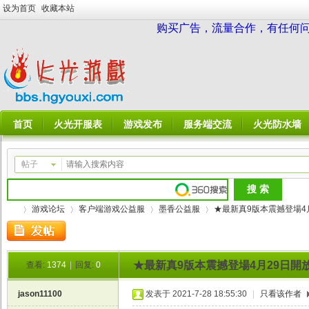
设为首页
收藏本站
购买广告，流量合作，有任何问题请
首页
火光开服表
游戏发布
服务端交流
火光防水墙
帖子
游戏论坛
客户端游戏公益服
墨香公益服
★最新真9版本震撼登場4月2
★最新真9版本震撼登場4月29日開
查看:
1374
|
回复:
0
火
»
›
›
›
jason11100
发表于 2021-7-28 18:55:30
|
只看该作者