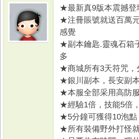
★最新真9版本震撼登
★注冊賬號就送百萬元
感覺
★副本鑰匙.靈魂石箱
光
多
★商城所有3天符咒，
★銀川副本，長安副
★本服全部采用高防
★經驗1倍，技能5倍，
游
★5分鐘可獲得10泡點
★所有裝備野外打怪就