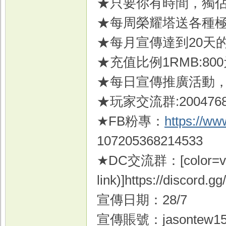
★只要你有時間，獨
★每周榮耀塔送各種極
★每月宣傳達到20天
戏
★充值比例1RMB:80
★每日宣傳推廣活動
★玩家交流群:2004768
★FB粉專：
https://w
107205368214533
★DC交流群：[color=var
link)]https://discord.
宣傳日期：28/7
宣傳賬號：jasontew1