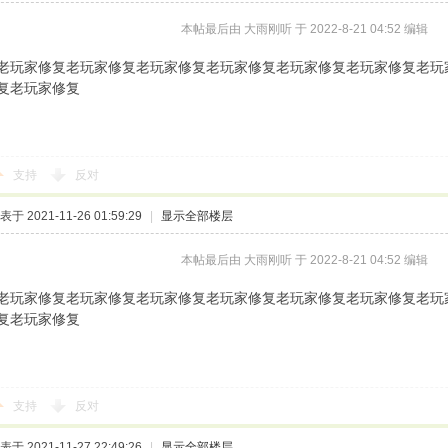
本帖最后由 大雨刚听 于 2022-8-21 04:52 编辑
老玩家修复老玩家修复老玩家修复老玩家修复老玩家修复老玩家修复老玩
复老玩家修复
支持
反对
表于 2021-11-26 01:59:29
|
显示全部楼层
本帖最后由 大雨刚听 于 2022-8-21 04:52 编辑
老玩家修复老玩家修复老玩家修复老玩家修复老玩家修复老玩家修复老玩
复老玩家修复
支持
反对
表于 2021-11-27 22:49:26
|
显示全部楼层