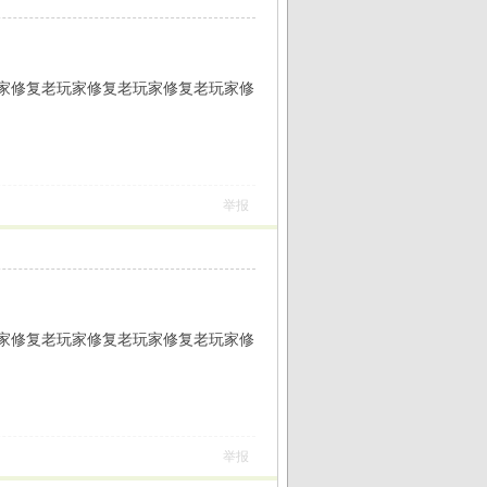
家修复老玩家修复老玩家修复老玩家修
举报
家修复老玩家修复老玩家修复老玩家修
举报