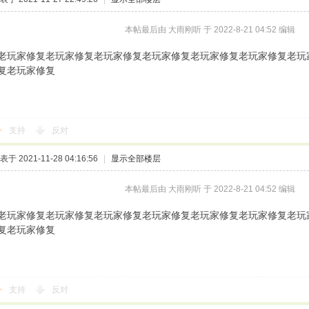
本帖最后由 大雨刚听 于 2022-8-21 04:52 编辑
老玩家修复老玩家修复老玩家修复老玩家修复老玩家修复老玩家修复老玩
复老玩家修复
支持
反对
表于 2021-11-28 04:16:56
|
显示全部楼层
本帖最后由 大雨刚听 于 2022-8-21 04:52 编辑
老玩家修复老玩家修复老玩家修复老玩家修复老玩家修复老玩家修复老玩
复老玩家修复
支持
反对