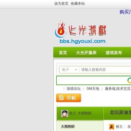
设为首页
收藏本站
购买
首页
火光开服表
游戏发布
帖子
游戏论坛
GM天地
服务端,技术交流
老玩家修
楼主:
大雨刚听
火
»
›
›
大雨刚听
楼主
|
发