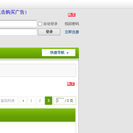
（点击购买广告）
自动登录
找回密码
登录
立即注册
快捷导航
返回列表
1
2
3
/ 3 页