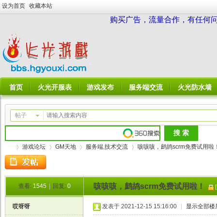
设为首页
收藏本站
购买广告，流量合作，有任何问题请
首页
火光开服表
游戏发布
服务端交流
火光防水墙
帖子
游戏论坛
GM天地
服务端,技术交流
咳咳咳，鹧鸪scrm免费试用啦
咳咳咳，鹧鸪scrm免费试用啦！
查看:
1545
|
回复:
0
火
»
›
›
›
哎呀呀
发表于 2021-12-15 15:16:00
|
显示全部楼