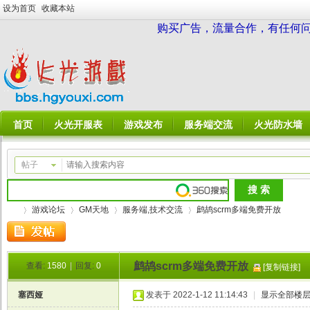
设为首页
收藏本站
购买广告，流量合作，有任何问题请
首页
火光开服表
游戏发布
服务端交流
火光防水墙
帖子
游戏论坛
GM天地
服务端,技术交流
鹧鸪scrm多端免费开放
鹧鸪scrm多端免费开放
查看:
1580
|
回复:
0
[复制链接]
火
»
›
›
›
塞西娅
发表于 2022-1-12 11:14:43
|
显示全部楼