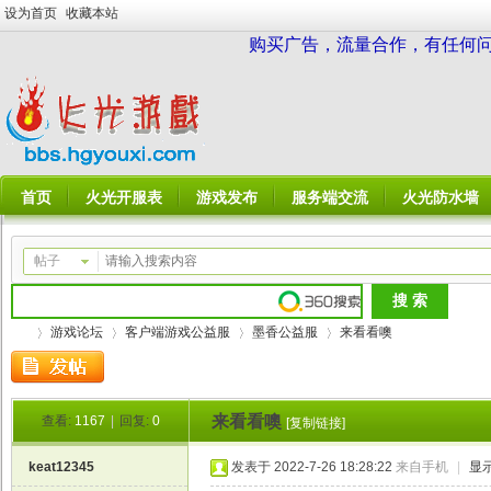
设为首页
收藏本站
购买广告，流量合作，有任何问题请
首页
火光开服表
游戏发布
服务端交流
火光防水墙
帖子
游戏论坛
客户端游戏公益服
墨香公益服
来看看噢
来看看噢
查看:
1167
|
回复:
0
[复制链接]
火
»
›
›
›
keat12345
发表于 2022-7-26 18:28:22
来自手机
|
显