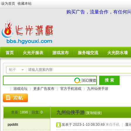
设为首页
收藏本站
购买广告，流量合作，有任何问题请
首页
火光开服表
游戏发布
服务端交流
火光防水墙
帖子
游戏论坛
更多广告发布
官方手机游戏
九州仙侠手游
九州仙侠手游
查看:
1896
|
回复:
0
[复制链接]
火
»
›
›
›
ppddtt
发表于 2023-1-10 08:30:49
来自手机
|
显