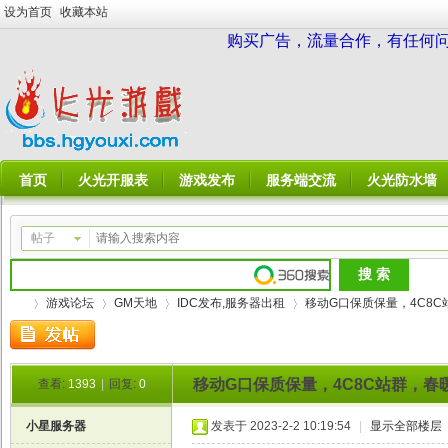
设为首页
收藏本站
购买广告，流量合作，有任何问题请
首页
火光开服表
游戏发布
服务端交流
火光防水墙
帖子
游戏论坛
GM天地
IDC发布,服务器出租
移动G口保质保量，4C8C
移动G口保质保量，4C8C站群，
查看:
1393
|
回复:
0
火
»
›
›
›
小星服务器
发表于 2023-2-2 10:19:54
|
显示全部楼层