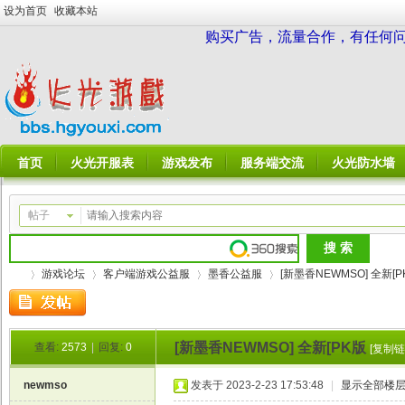
设为首页
收藏本站
购买广告，流量合作，有任何问题请
首页
火光开服表
游戏发布
服务端交流
火光防水墙
帖子
游戏论坛
客户端游戏公益服
墨香公益服
[新墨香NEWMSO] 全新[P
[新墨香NEWMSO] 全新[PK版
查看:
2573
|
回复:
0
[复制链
火
»
›
›
›
newmso
发表于 2023-2-23 17:53:48
|
显示全部楼