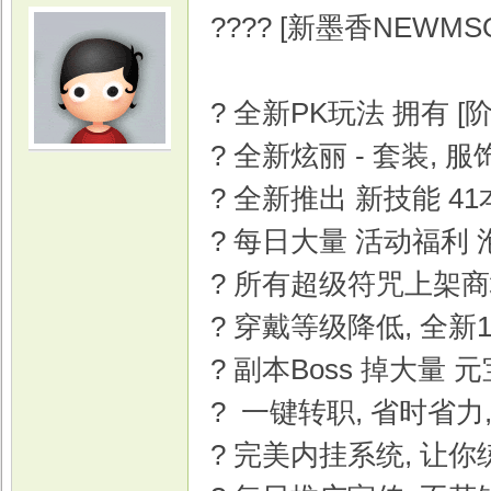
???? [新墨香NEWMSO
? 全新PK玩法 拥有 [
? 全新炫丽 - 套装, 
光
? 全新推出 新技能 41
? 每日大量 活动福利
? 所有超级符咒上架商
? 穿戴等级降低, 全
? 副本Boss 掉大量
游
? 一键转职, 省时省力
? 完美内挂系统, 让