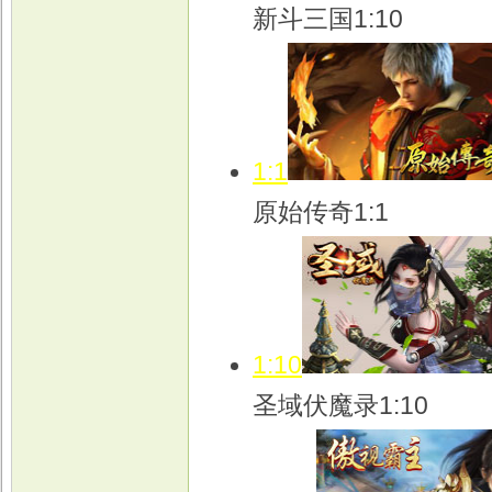
新斗三国1:10
1:1
原始传奇1:1
1:10
圣域伏魔录1:10