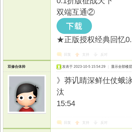
0.1折版征战天下
双端互通②
★正版授权经典回忆0
回复
支持
反对
双修合体帅
发表于 2023-10-5 15:54:29
|
显示全部楼
》莽讥睛深鲜仕仗蛾
汰
15:54
回复
支持
反对