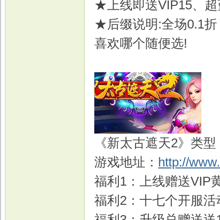
★上线即送VIP15、
★后缀说明:全场0.
喜欢哪个随便选!
《新太古遮天2》类型
游戏地址：
http://www
福利1：上线赠送VIP黄金
福利2：十七个开服活动
福利3：升级总赠送送1