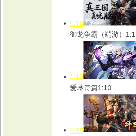
1:10
御龙争霸（端游）1:1
1:10
爱琳诗篇1:10
1:10