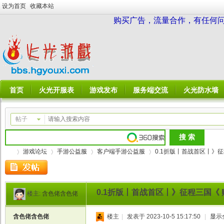
设为首页
收藏本站
购买广告，流量合作，有任何问题请
首页
火光开服表
游戏发布
服务端交流
火光防水墙
帖子
游戏论坛
手游公益服
客户端手游公益服
0.1折版丨首战首区丨》征程
0.1折版丨首战首区丨》征程三国《 赠送
楼主:
含色佬含色佬
火
»
›
›
›
含色佬含色佬
楼主
|
发表于 2023-10-5 15:17:50
|
显示