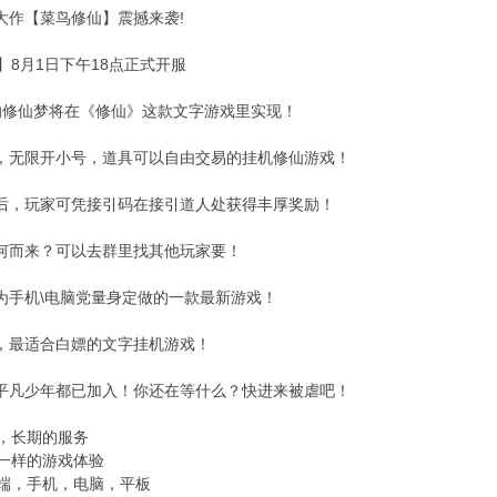
月大作【菜鸟修仙】震撼来袭!
】8月1日下午18点正式开服
你的修仙梦将在《修仙》这款文字游戏里实现！
机，无限开小号，道具可以自由交易的挂机修仙游戏！
戏后，玩家可凭接引码在接引道人处获得丰厚奖励！
从何而来？可以去群里找其他玩家要！
是为手机\电脑党量身定做的一款最新游戏！
神，最适合白嫖的文字挂机游戏！
的平凡少年都已加入！你还在等什么？快进来被虐吧！
，长期的服务
一样的游戏体验
端，手机，电脑，平板