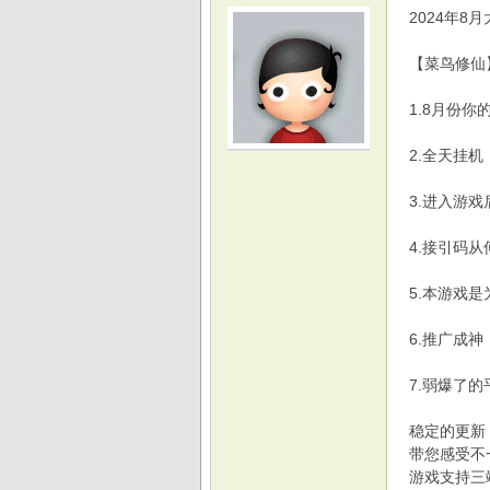
2024年8
【菜鸟修仙
1.8月份
光
2.全天挂
3.进入游
4.接引码
5.本游戏
6.推广成
游
7.弱爆了
稳定的更新
带您感受不
游戏支持三