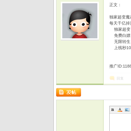
正文：
独家超变魔改
每天千亿掉
独家超变
免费白嫖
光
无限转生
上线秒10
推广ID:11
回复
游