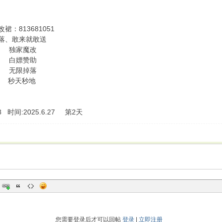
裙：813681051
落、敢来就敢送
 独家魔改
 白嫖赞助
 无限掉落
 秒天秒地
88 时间:2025.6.27 第2天
您需要登录后才可以回帖
登录
|
立即注册