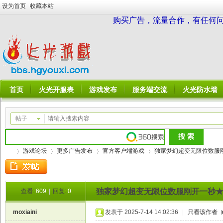
设为首页
收藏本站
购买广告，流量合作，有任何问题请
首页
火光开服表
游戏发布
服务端交流
火光防水墙
帖子
游戏论坛
更多广告发布
官方客户端游戏
独家梦幻超变无限位数服刚开
独家梦幻超变无限位数服刚开一秒
查看:
609
|
回复:
0
火
»
›
›
›
moxiaini
发表于 2025-7-14 14:02:36
|
只看该作者