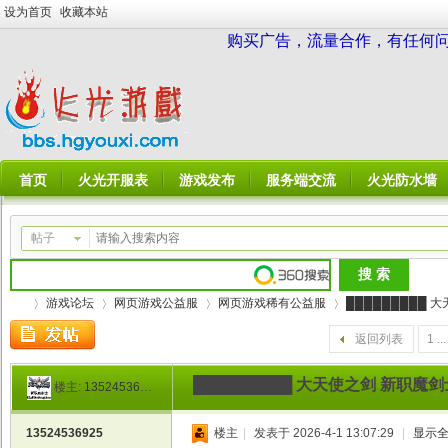
设为首页
收藏本站
购买广告，流量合作，有任何问题请
首页
火光开服表
游戏发布
服务端交流
火光防水墙
帖子
游戏论坛
网页游戏公益服
网页游戏稀有公益服
█████████ 大
返回列表
1 ...
█████████ 大天使之剑 新职魔剑
楼主:
13524536925
火
»
›
›
›
13524536925
楼主
|
发表于 2026-4-1 13:07:29
|
显示