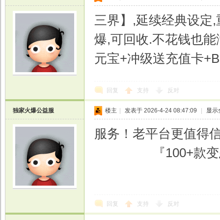
三界】,延续经典设定,
爆,可回收.不花钱也能
元宝+冲级送充值卡+B
回复
支持
反对
独家火爆公益服
楼主
|
发表于 2026-4-24 08:47:09
|
显示
服务！老平台更值得
『100+款变
回复
支持
反对