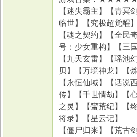
【迷失霸主】【青冥剑
临世】【究极超觉醒
【魂之契约】【全民奇
号：少女重构】【三
【九天玄雷】【瑶池
贝】【万境神龙】【
【永恒仙域】【话说
传】【千世情劫】【
之灵】【蠻荒纪】【终
将录】【星云记】
【僵尸归来】【荒古