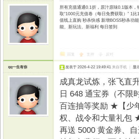
所有充值通通0.1折，原汁原味0.1版
取“1000元充值卷（每日免费获取）” 1
值线上直购 秒杀快感 新增BOSS秒杀功
能、新玩法、新福利 每日签到
光
回复
支持
反对
qq一生有你
发表于 2026-4-22 19:49:41
来自手机
|
显
成真龙试炼，张飞直升
日 648 通宝券（不
百连抽等奖励 ★【少
游
权、战令和大量礼包 ★
再送 5000 黄金券