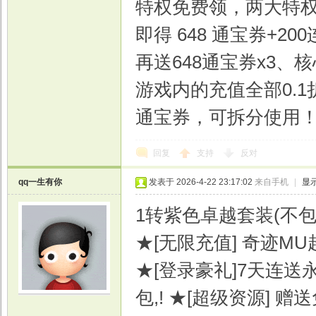
特权免费领，两大特权
即得 648 通宝券+
再送648通宝券x3、
戏
游戏内的充值全部0.1
通宝券，可拆分使用
回复
支持
反对
qq一生有你
发表于 2026-4-22 23:17:02
来自手机
|
显
1转紫色卓越套装(不
★[无限充值] 奇迹M
★[登录豪礼]7天连
包,! ★[超级资源]