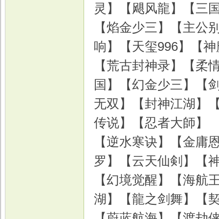
灵】【飓风龍】【三
【焰金少三】【主公
响】【天玺996】【神
【荒古封神录】【柔
国】【幻金少三】【
无双】【封神江湖】
传说】【忍者大師】
【逆水寒诀】【金庸
罗】【云天仙剣】【
【幻境觉醒】【海航王
湖】【龍之剑舞】【
【蔚蓝航海】【渡劫