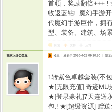
首领，奖励翻倍+++ 
收返蓝钻! 魔幻手游
代魔幻手游巨作，拥
型、装备、建筑、场
回复
支持
反对
独家火爆公益服
楼主
|
发表于 2026-4-23 09:30:30
|
显示
1转紫色卓越套装(不
★[无限充值] 奇迹M
★[登录豪礼]7天连
包,! ★[超级资源]