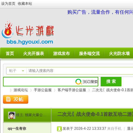
设为首页
收藏本站
购买广告，流量合作，有任何问题请
首页
火光开服表
游戏发布
服务端交流
火光防水墙
帖子
游戏论坛
手游公益服
客户端手游公益服
二次元〖战火使命-0.1首款
二次元〖战火使命-0.1首款互动二游
楼主:
独家火爆公益服
火
»
›
›
›
qq一生有你
发表于 2026-4-22 13:33:37
来自手机
|
显