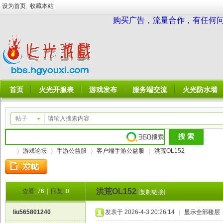
设为首页
收藏本站
购买广告，流量合作，有任何问题请
首页
火光开服表
游戏发布
服务端交流
火光防水墙
帖子
游戏论坛
手游公益服
客户端手游公益服
洪荒OL152
洪荒OL152
查看:
76
|
回复:
0
[复制链接]
火
»
›
›
›
liu565801240
发表于 2026-4-3 20:26:14
|
显示全部楼层