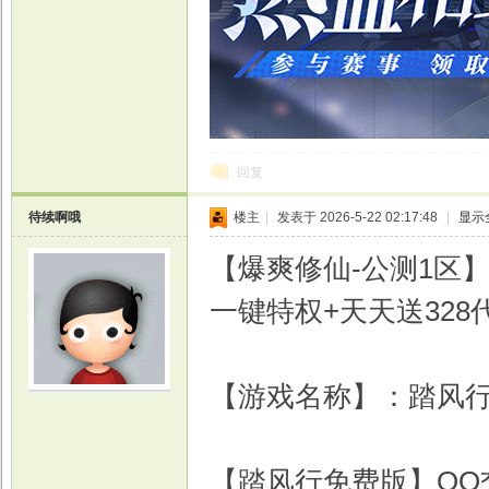
回复
待续啊哦
楼主
|
发表于 2026-5-22 02:17:48
|
显示
【爆爽修仙-公测1区
一键特权+天天送328
【游戏名称】：踏风行
【踏风行免费版】QQ交流