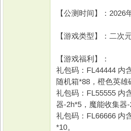
【公测时间】：2026年5
【游戏类型】：二次元
【游戏福利】：
礼包码：FL44444
随机箱*88，橙色英雄
礼包码：FL55555
器-2h*5，魔能收集器-
礼包码：FL66666 
*10。