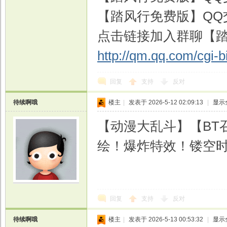
【踏风行免费版】QQ交流
点击链接加入群聊【踏
http://qm.qq.com/cgi-
回复
支持
反对
待续啊哦
楼主
|
发表于 2026-5-12 02:09:13
|
显示
【动漫大乱斗】【BT召
绘！爆炸特效！镂空
回复
支持
反对
待续啊哦
楼主
|
发表于 2026-5-13 00:53:32
|
显示