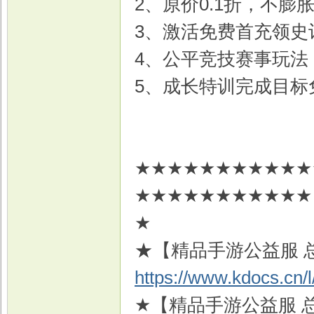
2、原价0.1折，不
3、激活免费首充领史
4、公平竞技赛事玩法
戏
5、成长特训完成目标
★★★★★★★★★★★
★★★★★★★★★★★
★
★【精品手游公益服 
https://www.kdocs.cn
★【精品手游公益服 