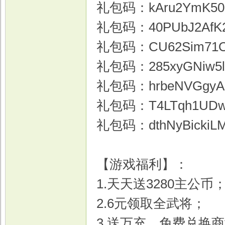
礼包码：kAru2YmK50
礼包码：40PUbJ2AfK
礼包码：CU62Sim71O
礼包码：285xyGNiw5
礼包码：hrbeNVGgyA
礼包码：T4LTqh1UDw
礼包码：dthNyBickiL
【游戏福利】：
1.天天送3280主公币
2.6元领取全武将；
3.送万充，免费兑换