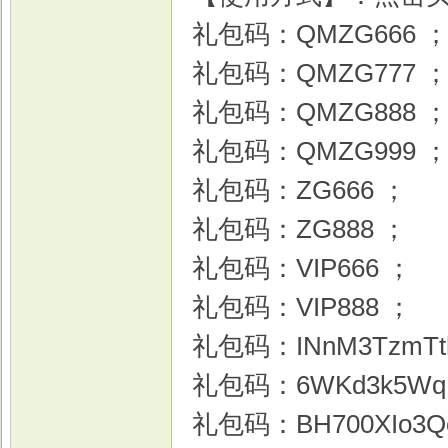
礼包码：QMZG666 
礼包码：QMZG777 
礼包码：QMZG888 
礼包码：QMZG999 
礼包码：ZG666 ；
礼包码：ZG888 ；
礼包码：VIP666 ；
礼包码：VIP888 ；
礼包码：INnM3TzmTt
礼包码：6WKd3k5Wq
礼包码：BH700XIo3Q