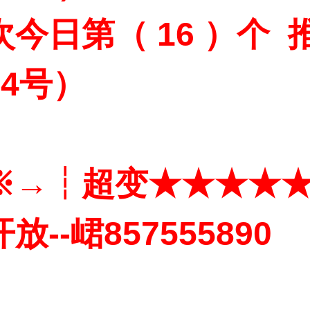
次今日第（ 16 ）个 
14号）
※→┆超变★★★★
放--峮857555890