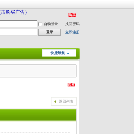
（点击购买广告）
自动登录
找回密码
登录
立即注册
快捷导航
返回列表