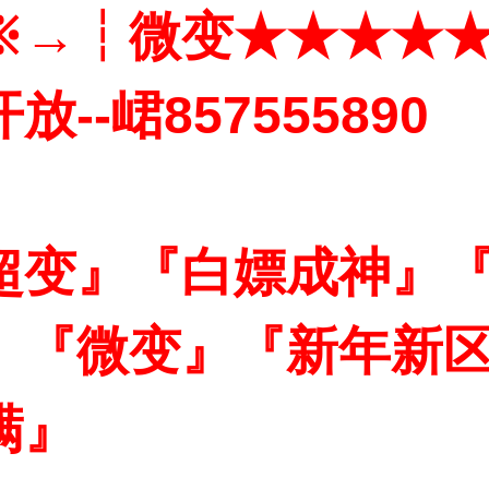
※→┆微变★★★★
放--峮857555890
超变』『白嫖成神』
』『微变』『新年新
满』