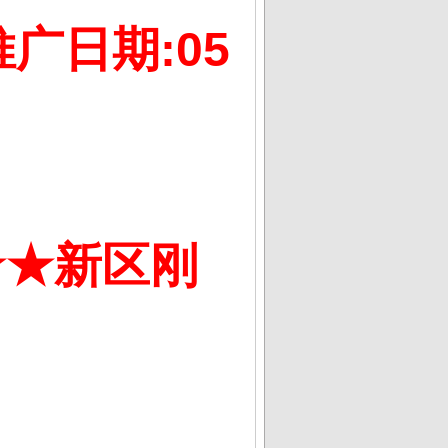
推广日期:05
★★新区刚