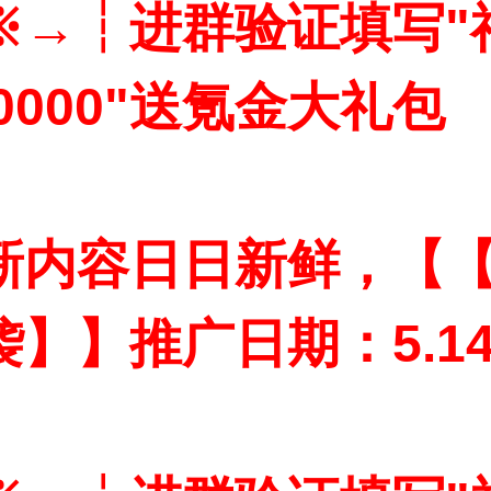
※→┆进群验证填写"
0000"送氪金大礼包
新内容日日新鲜，【
袭】
】推广日期：5.1