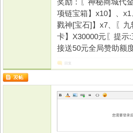
奖励：〖神秘商城代金卷
项链宝箱】x10】、x
戮神[宝石]】x7、〖
戏
卡】X30000元〖提示
接送50元全局赞助额
回复
您需要登录