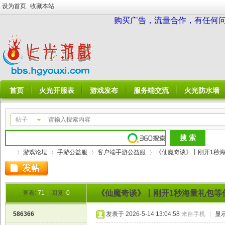
设为首页
收藏本站
购买广告，流量合作，有任何问题请
首页
火光开服表
游戏发布
服务端交流
火光防水墙
帖子
游戏论坛
手游公益服
客户端手游公益服
《仙魔奇谈》丨刚开1秒海量礼
《仙魔奇谈》丨刚开1秒海量礼包等你
查看:
71
|
回复:
0
火
»
›
›
›
586366
发表于 2026-5-14 13:04:58
来自手机
|
显