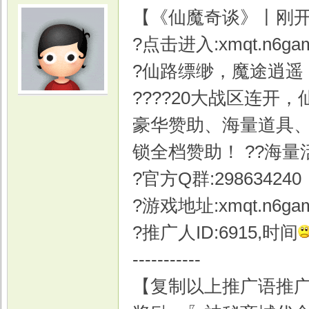
【《仙魔奇谈》丨刚开
?点击进入:xmqt.n6gam
?仙路缥缈，魔途逍遥
????20大战区连开
光
豪华赞助、海量道具、
锁全档赞助！ ??海
?官方Q群:298634240
?游戏地址:xmqt.n6gam
?推广人ID:6915,时间
游
-----------
【复制以上推广语推广