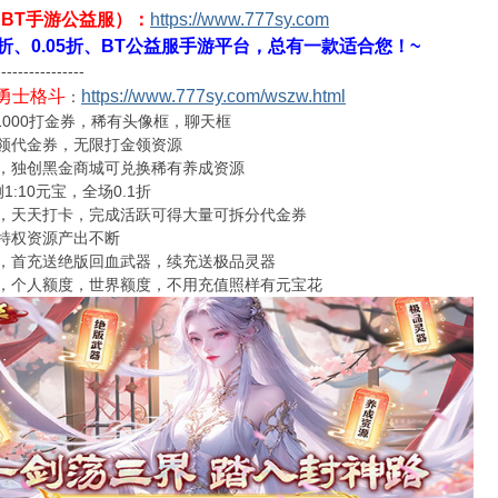
（BT手游公益服）：
https://www.777sy.com
1折、0.05折、BT公益服手游平台，总有一款适合您！~
----------------
勇士格斗
https://www.777sy.com/wszw.html
：
1000打金券，稀有头像框，聊天框
领代金券，无限打金领资源
，独创黑金商城可兑换稀有养成资源
1:10元宝，全场0.1折
，天天打卡，完成活跃可得大量可拆分代金券
特权资源产出不断
，首充送绝版回血武器，续充送极品灵器
，个人额度，世界额度，不用充值照样有元宝花