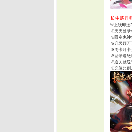
--------------
长生炼丹师
※上线即送
戏
※天天登录
※限定鬼神
※升级领万
※周卡月卡
※登录送绝
※通关就送
※充值比例1