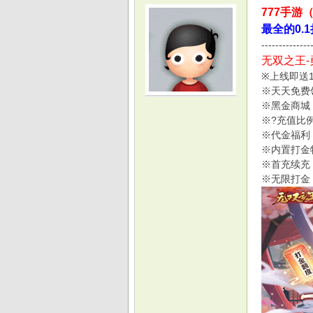
777手游
最全的0.
--------------
无双之王-
※上线即送
※天天免费
光
※黑金商城
※?充值比例
※代金福利
※内置打金
※首充续充
※无限打金
游