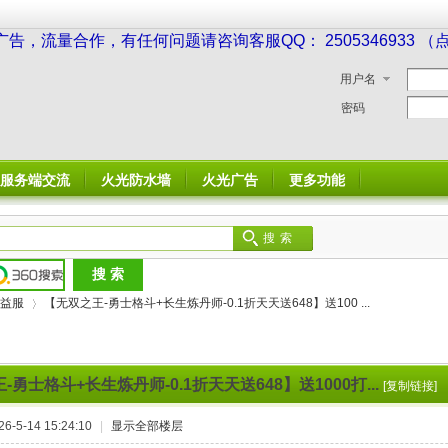
广告，流量合作，有任何问题请咨询客服QQ： 2505346933 
用户名
密码
服务端交流
火光防水墙
火光广告
更多功能
搜索
益服
【无双之王-勇士格斗+长生炼丹师-0.1折天天送648】送100 ...
-勇士格斗+长生炼丹师-0.1折天天送648】送1000打...
[复制链接]
›
-5-14 15:24:10
|
显示全部楼层