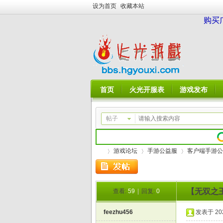
设为首页
收藏本站
购买
首页
火光开服表
游戏发布
帖子
游戏论坛
手游公益服
客户端手游公
【无双之王
查看:
59
|
回复:
0
火
»
›
›
feezhu456
发表于 2026