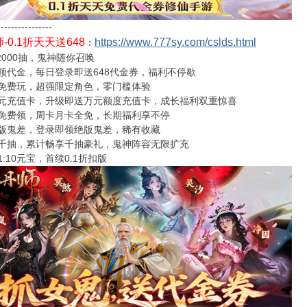
----------------
-0.1折天天送648
https://www.777sy.com/cslds.html
：
2000抽，鬼神随你召唤
领代金，每日登录即送648代金券，福利不停歇
免费玩，超强限定角色，零门槛体验
元充值卡，升级即送万元额度充值卡，成长福利双重惊喜
免费领，周卡月卡全免，长期福利享不停
版鬼差，登录即领绝版鬼差，稀有收藏
千抽，累计畅享千抽豪礼，鬼神阵容无限扩充
:10元宝，首续0.1折扣版