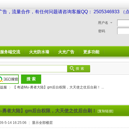
广告，流量合作，有任何问题请咨询客服QQ： 2505346933 
用户名
密码
服务端交流
火光防水墙
火光广告
更多功能
搜索
益服
【 奇迹Mu-勇者大陆】gm后台权限，大天使之仗后台刷！ ...
u-勇者大陆】gm后台权限，大天使之仗后台刷！
[复制链接]
›
-5-14 16:25:06
|
显示全部楼层