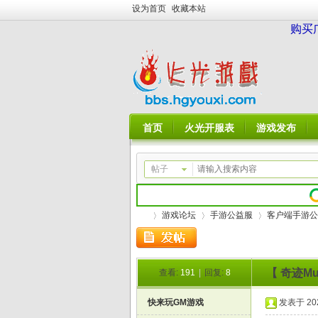
设为首页
收藏本站
购买
首页
火光开服表
游戏发布
帖子
游戏论坛
手游公益服
客户端手游公
【 奇迹M
查看:
191
|
回复:
8
火
»
›
›
快来玩GM游戏
发表于 2026