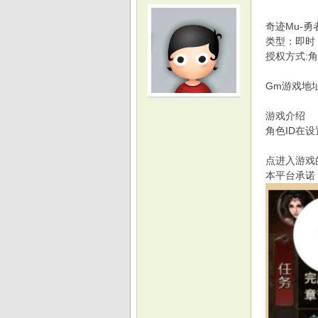
奇迹Mu-勇
类型：即时 
授权方式:角
Gm游戏地
光
游戏介绍
角色ID在
点进入游戏
本平台承诺
游