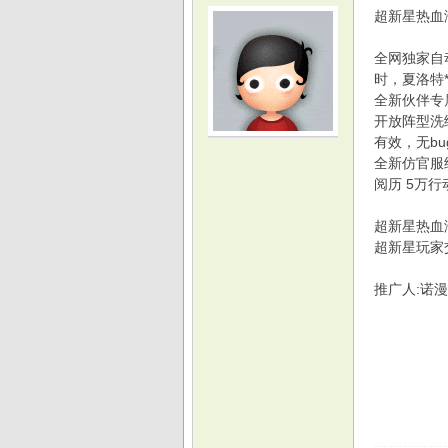
超新星热血
全网独家自
时，夏洛特
全新伙伴专
开放阵型洗
光
有效，无bu
全新仿官服
阅历 5万
超新星热血海贼王
超新星玩家交
推广人:诺漫
游