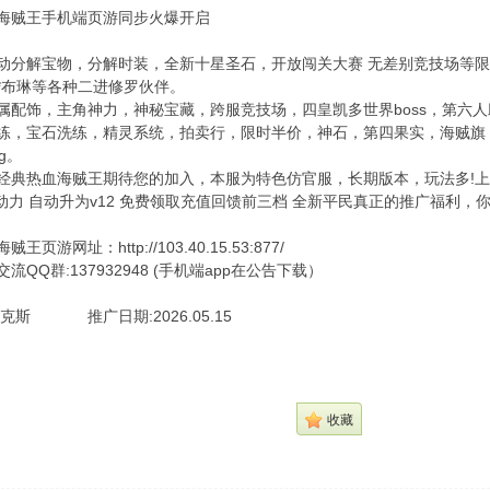
海贼王手机端页游同步火爆开启
动分解宝物，分解时装，全新十星圣石，开放闯关大赛 无差别竞技场等
*布琳等各种二进修罗伙伴。
属配饰，主角神力，神秘宝藏，跨服竞技场，四皇凯多世界boss，第六
练，宝石洗练，精灵系统，拍卖行，限时半价，神石，第四果实，海贼旗
g。
经典热血海贼王期待您的加入，本服为特色仿官服，长期版本，玩法多!上线就 
行动力 自动升为v12 免费领取充值回馈前三档 全新平民真正的推广福利，
页游网址：http://103.40.15.53:877/
流QQ群:137932948 (手机端app在公告下载）
克斯 推广日期:2026.05.15
收藏