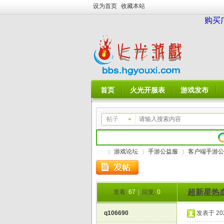
设为首页
收藏本站
购买
首页
火光开服表
游戏发布
帖子
游戏论坛
手游公益服
客户端手游公
超新星热血
查看:
67
|
回复:
0
火
»
›
›
q106690
发表于 2026