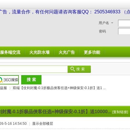
广告，流量合作，有任何问题请咨询客服QQ： 2505346933 
用户名
密码
服务端交流
火光防水墙
火光广告
更多功能
搜索
益服
双端【仗剑封魔-0.1折极品侠客任选+神级保安-0.1折】送1 ...
魔-0.1折极品侠客任选+神级保安-0.1折】送10000...
[复制链接]
›
-5-16 14:54:50
|
显示全部楼层