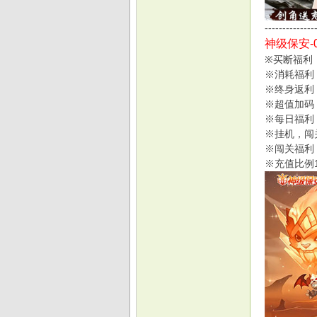
--------------
神级保安-0
※买断福利
戏
※消耗福利
※终身返利
※超值加码
※每日福利
※挂机，闯
※闯关福利
※充值比例1