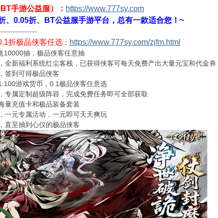
（BT手游公益服）：
https://www.777sy.com
1折、0.05折、BT公益服手游平台，总有一款适合您！~
----------------
0.1折极品侠客任选
https://www.777sy.com/zjfm.html
：
送10000抽，极品侠客任意抽
，全新福利系统红尘客栈，已获得侠客可每天免费产出大量元宝和代金券
，签到可得极品侠客
:100游戏货币，0.1极品侠客任意选
，专属定制超级阵容，完成免费任务即可全部获取
海量充值卡和极品装备套装
，一元专属活动，一元即可天天爽玩
，直至抽到心仪的极品侠客