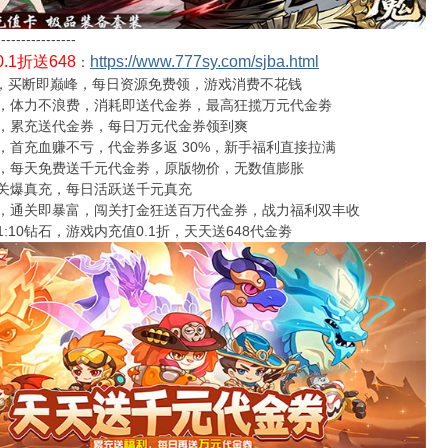
----------------
.1折送648
https://www.777sy.com/sjba.html
：
，买断即巅峰，每日资源免费领，游戏消费不花钱
，体力不浪费，消耗即送代金券，最高狂揽万元代金劵
，累充送代金券，每日万元代金券领到爽
，首充血赚不亏，代金券多返 30%，新手福利直接拉满
，每天免费送千元代金劵，原版物价，无数值膨胀
关爆真充，每日活跃送千元真充
，通关即暴富，闯关打金狂送百万代金券，战力福利双丰收
:10钻石，游戏内充值0.1折，天天送648代金劵