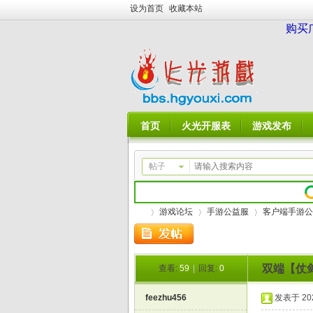
设为首页
收藏本站
购买
首页
火光开服表
游戏发布
帖子
游戏论坛
手游公益服
客户端手游公
双端【仗剑封
查看:
59
|
回复:
0
火
»
›
›
feezhu456
发表于 2026