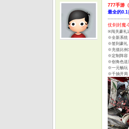
777手游
最全的0.
--------------
仗剑封魔-
※闯关豪礼
※全新系统
光
※签到豪礼
※充值比例1
※定制阵容
※创角色送
※一元畅玩
※千抽开局
游