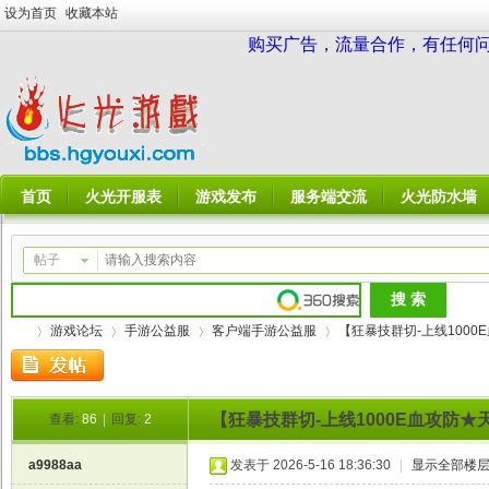
设为首页
收藏本站
购买广告，流量合作，有任何问题请
首页
火光开服表
游戏发布
服务端交流
火光防水墙
帖子
游戏论坛
手游公益服
客户端手游公益服
【狂暴技群切-上线1000
【狂暴技群切-上线1000E血攻防
查看:
86
|
回复:
2
火
»
›
›
›
a9988aa
发表于 2026-5-16 18:36:30
|
显示全部楼