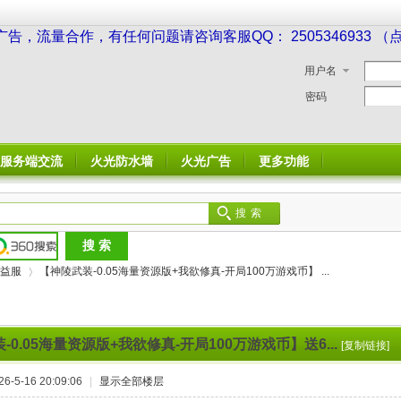
广告，流量合作，有任何问题请咨询客服QQ： 2505346933 
用户名
密码
服务端交流
火光防水墙
火光广告
更多功能
搜索
益服
【神陵武装-0.05海量资源版+我欲修真-开局100万游戏币】 ...
-0.05海量资源版+我欲修真-开局100万游戏币】送6...
[复制链接]
›
-5-16 20:09:06
|
显示全部楼层