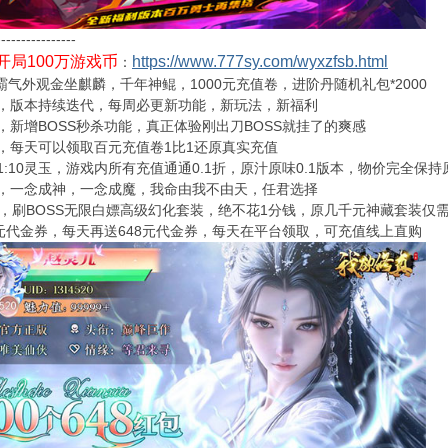
----------------
开局100万游戏币
https://www.777sy.com/wyxzfsb.html
：
霸气外观金坐麒麟，千年神鲲，1000元充值卷，进阶丹随机礼包*2000
，版本持续迭代，每周必更新功能，新玩法，新福利
，新增BOSS秒杀功能，真正体验刚出刀BOSS就挂了的爽感
，每天可以领取百元充值卷1比1还原真实充值
1:10灵玉，游戏内所有充值通通0.1折，原汁原味0.1版本，物价完全保持
，一念成神，一念成魔，我命由我不由天，任君选择
ss，刷BOSS无限白嫖高级幻化套装，绝不花1分钱，原几千元神藏套装仅
8元代金券，每天再送648元代金券，每天在平台领取，可充值线上直购