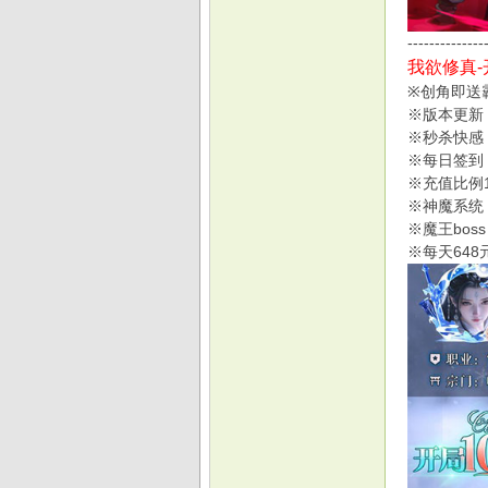
--------------
我欲修真-
※创角即送
戏
※版本更新
※秒杀快感
※每日签到
※充值比例
※神魔系统
※魔王bo
※每天64