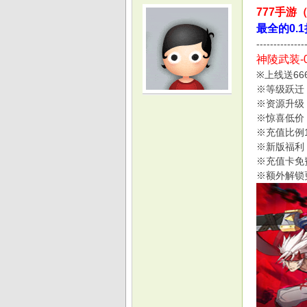
777手游
最全的0.
--------------
神陵武装-
※上线送6
※等级跃迁
光
※资源升级
※惊喜低价
※充值比例
※新版福利
※充值卡免
※额外解锁
游