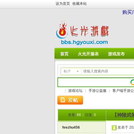
设为首页
收藏本站
购买
首页
火光开服表
游戏发布
帖子
游戏论坛
手游公益服
客户端手游公
【神陵武装
查看:
66
|
回复:
0
火
»
›
›
feezhu456
发表于 2026