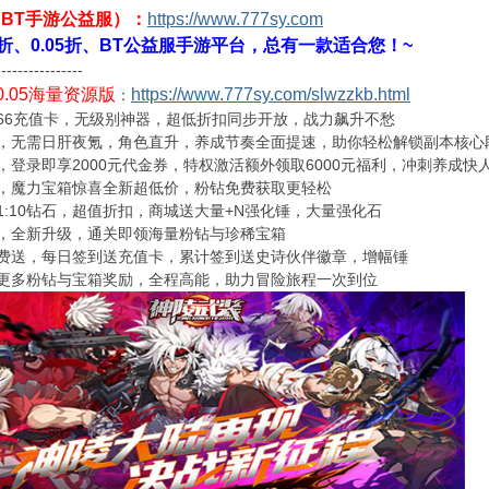
（BT手游公益服）：
https://www.777sy.com
1折、0.05折、BT公益服手游平台，总有一款适合您！~
----------------
0.05海量资源版
https://www.777sy.com/slwzzkb.html
：
666充值卡，无级别神器，超低折扣同步开放，战力飙升不愁
，无需日肝夜氪，角色直升，养成节奏全面提速，助你轻松解锁副本核心
，登录即享2000元代金券，特权激活额外领取6000元福利，冲刺养成快
，魔力宝箱惊喜全新超低价，粉钻免费获取更轻松
1:10钻石，超值折扣，商城送大量+N强化锤，大量强化石
，全新升级，通关即领海量粉钻与珍稀宝箱
费送，每日签到送充值卡，累计签到送史诗伙伴徽章，增幅锤
更多粉钻与宝箱奖励，全程高能，助力冒险旅程一次到位