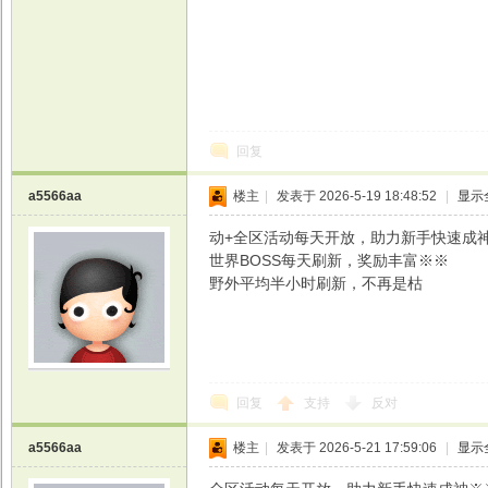
回复
a5566aa
楼主
|
发表于 2026-5-19 18:48:52
|
显示
动+全区活动每天开放，助力新手快速成
世界BOSS每天刷新，奖励丰富※※
野外平均半小时刷新，不再是枯
回复
支持
反对
a5566aa
楼主
|
发表于 2026-5-21 17:59:06
|
显示