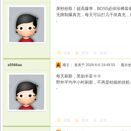
屏秒拾取！超高爆率，BOSS必掉珍稀装
无限制爆真充，每天可以打几千块真充，所
-
回复
支持
反对
a5566aa
楼主
|
发表于 2026-6-6 19:48:55
|
显示
每天刷新，奖励丰富※※
野外平均半小时刷新，不再是枯燥的挂机
-
回复
支持
反对