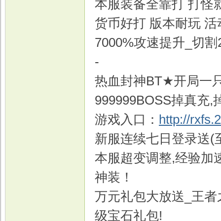
本服装备全靠打 打怪
货币好打 版本耐玩 
7000%攻速提升_切割
-
热血封神BT★开局一
999999BOSS掉真
游戏入口：
http://rxfs
新服连续七日登录送(至
本服超变调整,经验加
神装！
万元礼包大放送_王者
级宝石礼包!