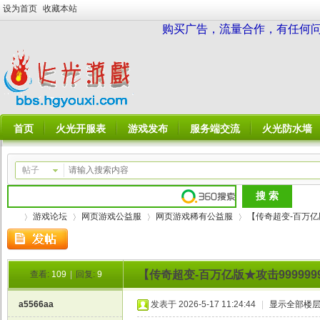
设为首页
收藏本站
购买广告，流量合作，有任何问题请
首页
火光开服表
游戏发布
服务端交流
火光防水墙
帖子
游戏论坛
网页游戏公益服
网页游戏稀有公益服
【传奇超变-百万亿版★
【传奇超变-百万亿版★攻击9999999
查看:
109
|
回复:
9
火
»
›
›
›
a5566aa
发表于 2026-5-17 11:24:44
|
显示全部楼