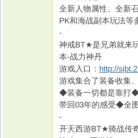
全新人物属性、全新
PK和海战副本玩法等
-
神戒BT★是兄弟就来
本-战力神丹
游戏入口：
http://sjbt
游戏集合了装备收集
◆装备一切都是靠打
带回03年的感受◆全
-
开天西游BT★骑战传奇