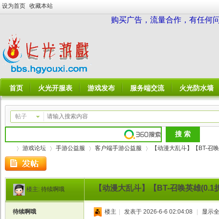
设为首页
收藏本站
购买广告，流量合作，有任何问题请
首页
火光开服表
游戏发布
服务端交流
火光防水墙
帖子
游戏论坛
手游公益服
客户端手游公益服
【动漫大乱斗】【BT-召唤英雄
【动漫大乱斗】【BT-召唤英雄(0.1
楼主:
待续啊哦
火
»
›
›
›
待续啊哦
楼主
|
发表于 2026-6-6 02:04:08
|
显示