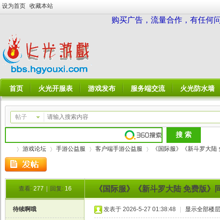
设为首页
收藏本站
购买广告，流量合作，有任何问题请
首页
火光开服表
游戏发布
服务端交流
火光防水墙
帖子
游戏论坛
手游公益服
客户端手游公益服
《国际服》《新斗罗大陆 免
《国际服》《新斗罗大陆 免费版》
查看:
277
|
回复:
16
火
»
›
›
›
待续啊哦
发表于 2026-5-27 01:38:48
|
显示全部楼