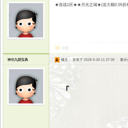
★首战1区★★月光之城★(送大额0.05
光
回复
神功九阴宝典
楼主
|
发表于 2026-5-30 11:37:30
|
显示
游