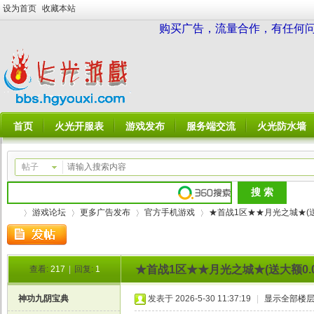
设为首页
收藏本站
购买广告，流量合作，有任何问题请
首页
火光开服表
游戏发布
服务端交流
火光防水墙
帖子
游戏论坛
更多广告发布
官方手机游戏
★首战1区★★月光之城★(送大
★首战1区★★月光之城★(送大额0.0
查看:
217
|
回复:
1
火
»
›
›
›
神功九阴宝典
发表于 2026-5-30 11:37:19
|
显示全部楼