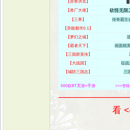
【异兽洪荒】
█
【兽厂大佬】
砍怪无限
【三界】
传奇霸主合
【异能都市0.1】
【梦幻之城】
送
【霸者天下
】
画面精
【三国群英传】
【大战国】
征战
【城防三国志】
三
500款BT页游+手游
>>>登
————————
看 