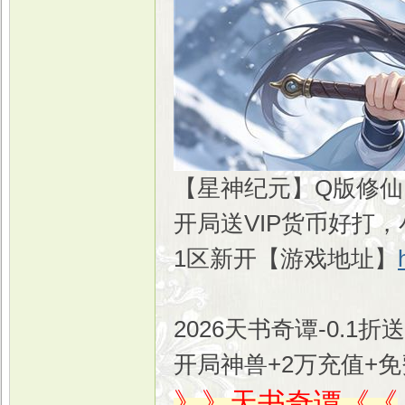
【星神纪元】Q版修仙
开局送VIP货币好打
1区新开【游戏地址】
2026天书奇谭-0.1
开局神兽+2万充值+
》》天书奇谭《《