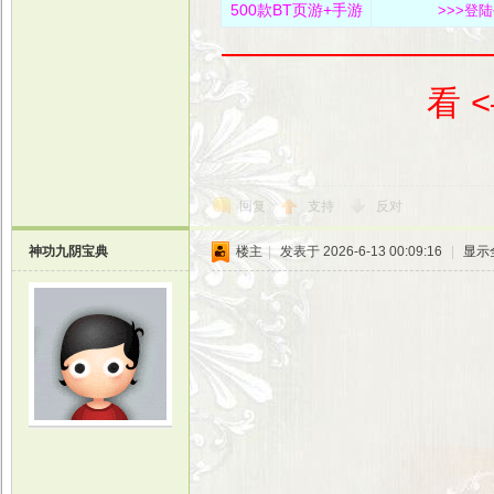
500款BT页游+手游
>>>登
————————
看 
回复
支持
反对
神功九阴宝典
楼主
|
发表于 2026-6-13 00:09:16
|
显示