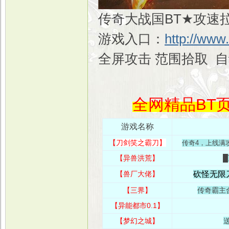
传奇大战国BT★攻速拉
游戏入口：
http://www
全屏攻击 范围拾取 
全网精品BT页
游戏名称
【
刀剑笑之霸刀
】
传奇4，上线满
【异兽洪荒】
█
【兽厂大佬】
砍怪无限
【三界】
传奇霸主合
【异能都市0.1】
【梦幻之城】
送