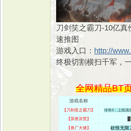
刀剑笑之霸刀-10亿
速推图
游戏入口：
http://www
终极切割横扫千军，
全网精品BT页
游戏名称
【刀剑笑之霸刀】
传奇4，上线满
【异兽洪荒】
█
【兽厂大佬】
砍怪无限