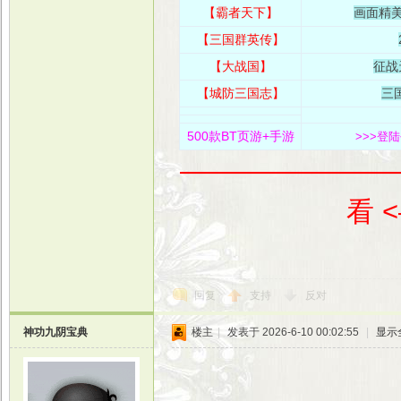
【霸者天下
】
画面精
【三国群英传】
【大战国】
征战
【城防三国志】
三
500款BT页游+手游
>>>登
————————
看 
回复
支持
反对
神功九阴宝典
楼主
|
发表于 2026-6-10 00:02:55
|
显示