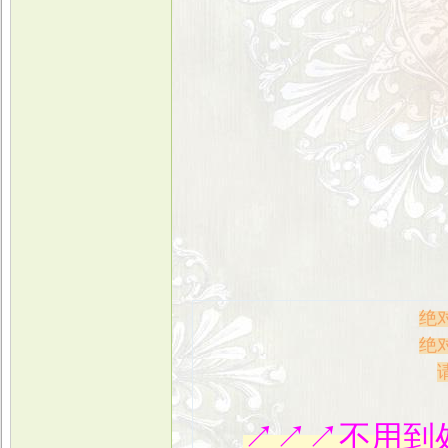
绝
绝
↗↗↗不用到