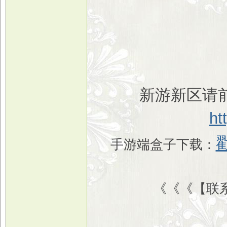
新游新区请前
ht
手游端盒子下载：
《《《【联