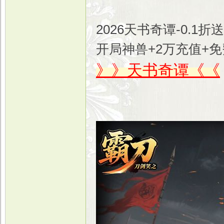
2026天书奇谭-0.1
开局神兽+2万充值+
》》天书奇谭《《