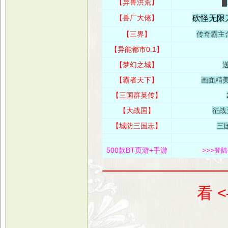
【异兽洪荒】
█
【兽厂大佬】
砍怪无限
【三界】
传奇霸主合
【异能都市0.1】
【梦幻之城】
送
【霸者天下
】
画面精
【三国群英传】
【大战国】
征战
【城防三国志】
三
500款BT页游+手游
>>>登
————————
看 