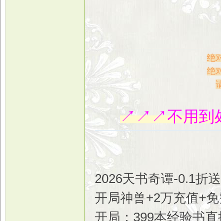
绝
绝
↗↗↗不用到
2026天书奇谭-0.1
开局神兽+2万充值+
开局：399本经验书直