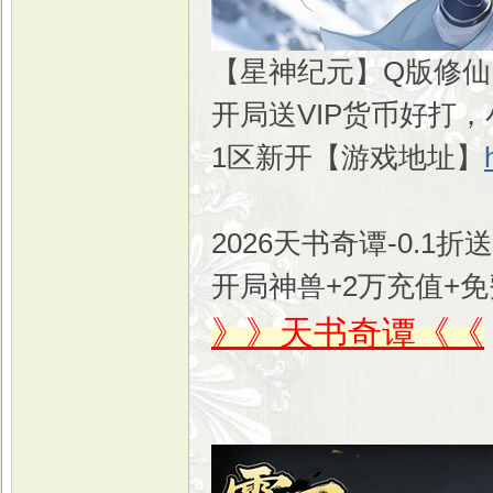
【星神纪元】Q版修仙
开局送VIP货币好打
1区新开【游戏地址】
2026天书奇谭-0.1
开局神兽+2万充值+
》》天书奇谭《《