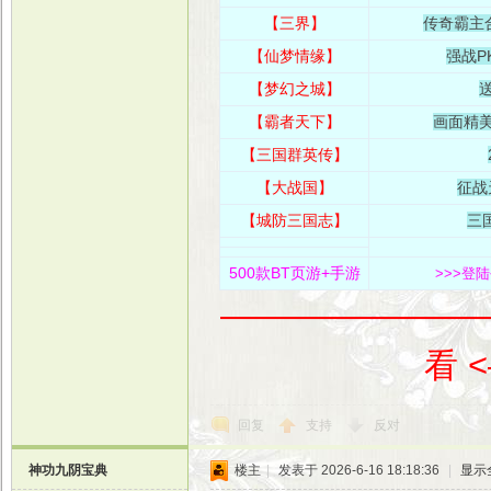
【三界】
传奇霸主合
【仙梦情缘】
强战P
【梦幻之城】
送
【霸者天下
】
画面精
【三国群英传】
【大战国】
征战
【城防三国志】
三
500款BT页游+手游
>>>登
————————
看 
回复
支持
反对
神功九阴宝典
楼主
|
发表于 2026-6-16 18:18:36
|
显示