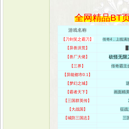
全网精品BT页
游戏名称
【
刀剑笑之霸刀
】
传奇4，上线满
【异兽洪荒】
█
【兽厂大佬】
砍怪无限
【三界】
传奇霸主合
【异能都市0.1】
【梦幻之城】
送
【霸者天下
】
画面精
【三国群英传】
【大战国】
征战
【城防三国志】
三