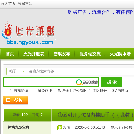
设为首页
收藏本站
购买广告，流量合作，有任何问题请
首页
火光开服表
游戏发布
服务端交流
火光防水墙
帖子
游戏论坛
手游公益服
客户端手游公益服
①区刚开 ╱GM内挂助手（（
①区刚开 ╱GM内挂助手（（ 龙符 ）
查看:
102
|
回复:
7
火
»
›
›
›
神功九阴宝典
发表于 2026-6-1 00:51:43
|
显示全部楼层