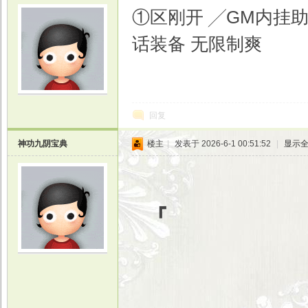
①区刚开 ╱GM内挂助
话装备 无限制爽
光
回复
神功九阴宝典
楼主
|
发表于 2026-6-1 00:51:52
|
显示
游