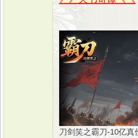
刀剑笑之霸刀-10亿