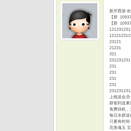
新开西游 
【群 1093
【群 1093
121231231
121212312
光
23121
21231
321
231231231
231
231
231
231
231231231
上线送会员
游
群签到送累
免费挂机，
每日水群送
只要有时间
完美魂玉 