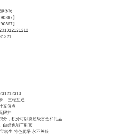
欢迎体验
790367】
790367】
231312121212
31321
231212313
卡 三端互通
计充值点
无限挂
积分，积分可以换超级盲盒和礼品
，白嫖也能干到顶
宝宝转生 特色爬塔 永不关服