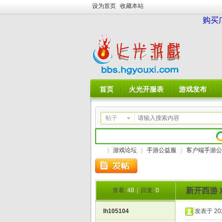
设为首页
收藏本站
购买
首页
火光开服表
游戏发布
帖子
游戏论坛
手游公益服
客户端手游公
新开西游 
查看:
48
|
回复:
0
火
»
›
›
lh105104
发表于 2026