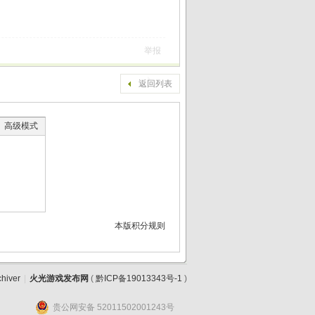
举报
返回列表
高级模式
本版积分规则
chiver
|
火光游戏发布网
(
黔ICP备19013343号-1
)
贵公网安备 52011502001243号