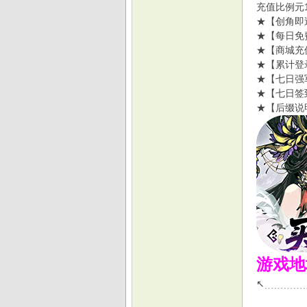
充值比例元1
★【创角即
★【每日免
★【商城充
★【累计登
★【七日强
★【七日签
★【后缀说
游戏地
↖﹍﹍﹍﹍