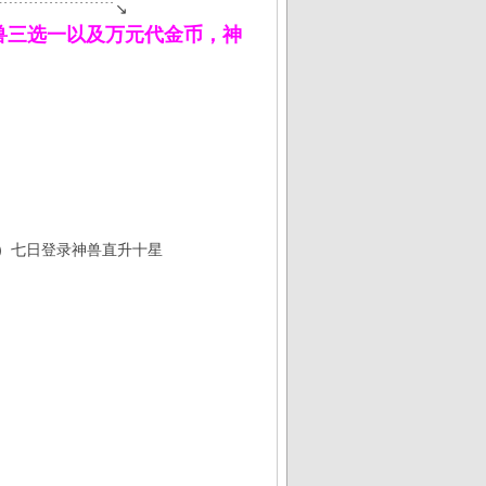
﹉﹉﹉﹉﹉﹉﹉﹉↘
送神兽三选一以及万元代金币，神
3）七日登录神兽直升十星