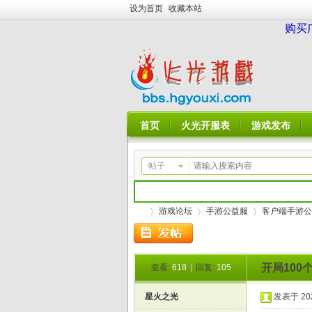
设为首页
收藏本站
购买
首页
火光开服表
游戏发布
帖子
游戏论坛
手游公益服
客户端手游公
开局100
查看:
618
|
回复:
105
火
»
›
›
星火之光
发表于 2026