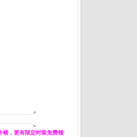
﹍﹍﹍﹍﹍﹍﹍﹍↗
﹉﹉﹉﹉﹉﹉﹉﹉↘
虎痴许褚，更有限定时装免费领