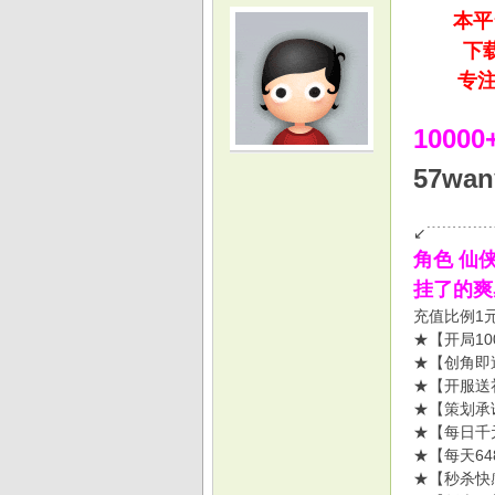
本平
下载游
专注精品
1000
光
57wa
↙﹉﹉﹉﹉
角色 仙侠
挂了的爽
充值比例1
★【开局1
★【创角即
游
★【开服送礼
★【策划承
★【每日千
★【每天6
★【秒杀快