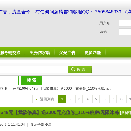
广告，流量合作，有任何问题请咨询客服QQ： 2505346933 
用户名
密码
服务端交流
火光防水墙
火光广告
更多功能
搜索
益服
开局100个648元【我欲修真】送2000元充值卷_110%麻痹/无 ...
返回列表
1
2
3
4
5
6
7
8
9
个648元【我欲修真】送2000元充值卷_110%麻痹/无限冰冻
[复制链
›
-6-1 11:41:04
|
显示全部楼层