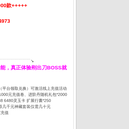
00款+++++
973
﹉﹉﹉﹉﹉﹉﹉﹉↘
杀功能，真正体验刚出刀BOSS就
红包（平台领取兑换）可激活线上充值活动
0元充值卷、进阶丹随机礼包*2000
 6480灵玉卡 扩展行囊*250
，原几千元神藏套装仅需几十元
实充值