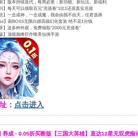
新】版本持续迭代，每周必更：新功能、新玩法、新福利
到】每天可以领取百元“充值卷”1比1还原真实充值
统】一念成神，一念成魔，我命由我不由天，任君选择
ss】刷BOSS无限白嫖高级幻化套装 绝不花1分钱
录】送多种外观，免费领取“2000元充值卷”
版】顶级巅峰巨作唯美仙侠手游
址：
点击进入
﹍﹍﹍﹍﹍﹍﹍﹍﹍﹍﹍﹍﹍﹍﹍﹍﹍﹍﹍﹍﹍﹍﹍﹍﹍﹍﹍﹍﹍﹍﹍﹍
﹉﹉﹉﹉﹉﹉﹉﹉﹉﹉﹉﹉﹉﹉﹉﹉﹉﹉﹉﹉﹉﹉﹉﹉﹉﹉﹉﹉﹉﹉﹉﹉
国 养成 · 0.05折买断版【三国大英雄】直达12星无双