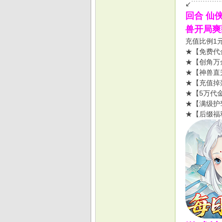
↙﹉﹉﹉﹉
回合 仙
兽开局爽
充值比例1
★【免费代
★【创角万
★【神兽直
★【充值掉
★【5万代
★【满级护
★【后缀福