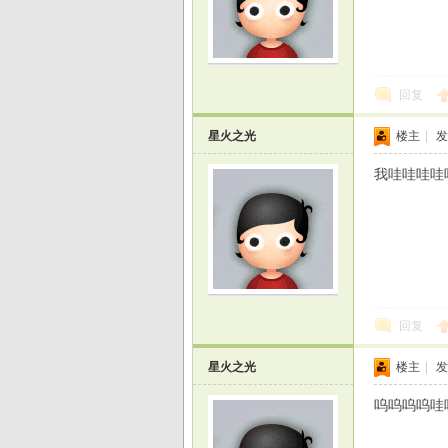
回复
星火之光
楼主
|
发
我哇哇哇哇
回复
星火之光
楼主
|
发
呜呜呜呜哇