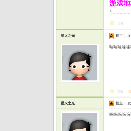
游戏地
↖﹍﹍﹍﹍
回复
星火之光
楼主
|
发
哇哇哇哇哇
回复
星火之光
楼主
|
发
呜呜呜呜呜