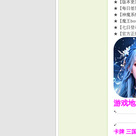
★【版本更
★【每日签
★【神魔系
★【魔王bo
★【七日登
戏
★【官方正
游戏地
↖﹍﹍﹍﹍
↙﹉﹉﹉﹉
卡牌 三