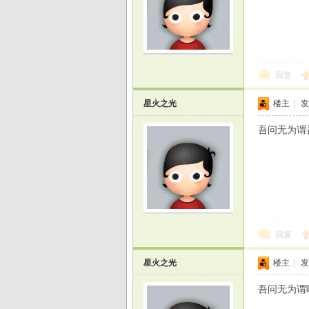
回复
星火之光
楼主
|
发
吾问无为谓
回复
星火之光
楼主
|
发
吾问无为谓