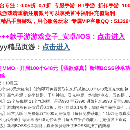
台专注：0.05折_0.1折_专服手游_BT手游_折扣手游_100
戏请重新注册账号可以享受首冲福利+充值返利
手游游戏，用心服务玩家 专属VIP客服QQ：513284
0+++款手游游戏盒子_安卓/IOS：
点击进入
nyy精品页游：
点击进入
﹉﹉﹉﹉﹉﹉﹉﹉﹉﹉﹉﹉﹉﹉﹉﹉﹉﹉﹉﹉﹉﹉﹉﹉﹉﹉﹉﹉﹉﹉﹉﹉
 MMO · 开局100个648元【我欲修真】新增BOSS秒
感
元：10灵玉
00个648元大红包】创角即可免费领取礼包码兑换100个648元真充大
送】霸气外观：金坐麒麟、千年神鲲、灵光神鹿、炼狱噬魂衣、五条悟，100
】12个头像框 11个气泡框，丹药990 宝石990 进阶礼包9990 元宝88888
诺】游戏内所有充值通通0.1折，原汁原味0.1版本，物价完全保持原价
元】日常活跃可免费领取“1000元充值卷（每日免费获取）” 1比1还原真
48元代金券】每天再送648元代金券（每天在平台领取）可充值线上直购
感】新增BOSS秒杀功能，真正体验刚出刀BOSS就挂了的爽感