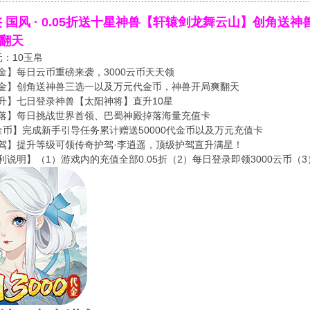
﹉﹉﹉﹉﹉﹉﹉﹉﹉﹉﹉﹉﹉﹉﹉﹉﹉﹉﹉﹉﹉﹉﹉﹉﹉﹉﹉﹉﹉﹉﹉﹉
侠 国风 · 0.05折送十星神兽【轩辕剑龙舞云山】创角
翻天
元：10玉帛
金】每日云币重磅来袭，3000云币天天领
金】创角送神兽三选一以及万元代金币，神兽开局爽翻天
升】七日登录神兽【太阳神将】直升10星
落】每日挑战世界首领、巴蜀神殿掉落海量充值卡
金币】完成新手引导任务累计赠送50000代金币以及万元充值卡
驾】提升等级可领传奇护驾·李逍遥，顶级护驾直升满星！
利说明】（1）游戏内的充值全部0.05折（2）每日登录即领3000云币（