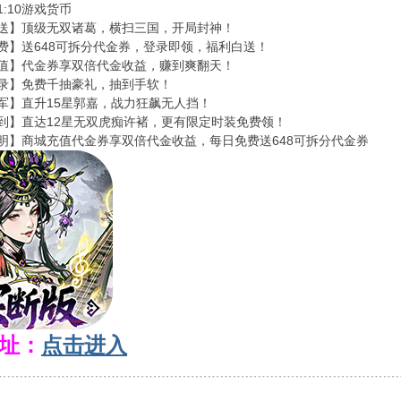
:10游戏货币
送】顶级无双诸葛，横扫三国，开局封神！
费】送648可拆分代金券，登录即领，福利白送！
值】代金券享双倍代金收益，赚到爽翻天！
录】免费千抽豪礼，抽到手软！
军】直升15星郭嘉，战力狂飙无人挡！
到】直达12星无双虎痴许褚，更有限定时装免费领！
明】商城充值代金券享双倍代金收益，每日免费送648可拆分代金券
址：
点击进入
﹍﹍﹍﹍﹍﹍﹍﹍﹍﹍﹍﹍﹍﹍﹍﹍﹍﹍﹍﹍﹍﹍﹍﹍﹍﹍﹍﹍﹍﹍﹍﹍