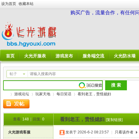
设为首页
收藏本站
购买广告，流量合作，有任何问题请
首页
火光开服表
游戏发布
服务端交流
火光防水墙
帖子
游戏论坛
玩家天地
每日笑话
看到老王，责怪媳妇
看到老王，责怪媳妇
查看:
148
|
回复:
0
[复制链接]
火
»
›
›
›
火光游戏客服
发表于 2026-6-2 08:23:57
|
只看该作者