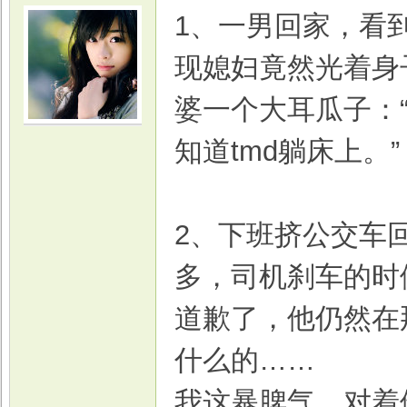
1、一男回家，看
现媳妇竟然光着身
婆一个大耳瓜子：
光
知道tmd躺床上。”
2、下班挤公交车
多，司机刹车的时
道歉了，他仍然在
游
什么的……
我这暴脾气，对着