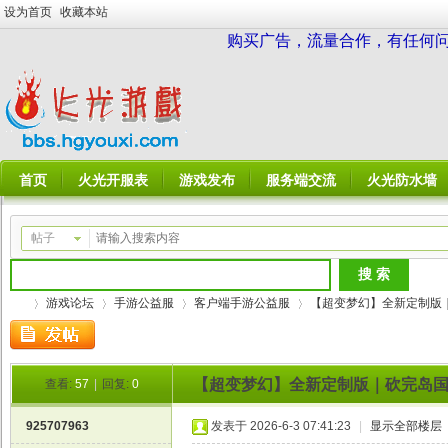
设为首页
收藏本站
购买广告，流量合作，有任何问题请
首页
火光开服表
游戏发布
服务端交流
火光防水墙
帖子
游戏论坛
手游公益服
客户端手游公益服
【超变梦幻】全新定制版｜砍
【超变梦幻】全新定制版｜砍完岛国
查看:
57
|
回复:
0
火
»
›
›
›
925707963
发表于 2026-6-3 07:41:23
|
显示全部楼层