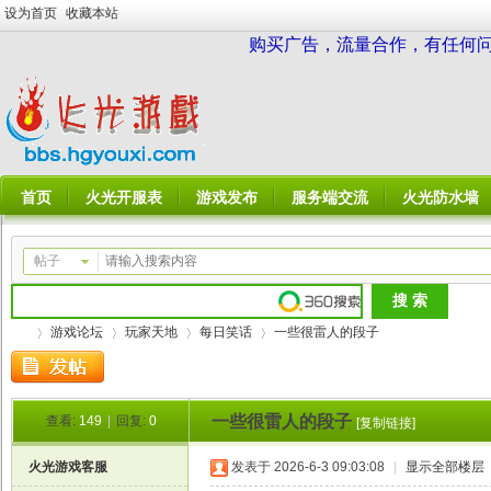
设为首页
收藏本站
购买广告，流量合作，有任何问题请
首页
火光开服表
游戏发布
服务端交流
火光防水墙
帖子
游戏论坛
玩家天地
每日笑话
一些很雷人的段子
一些很雷人的段子
查看:
149
|
回复:
0
[复制链接]
火
»
›
›
›
火光游戏客服
发表于 2026-6-3 09:03:08
|
显示全部楼层