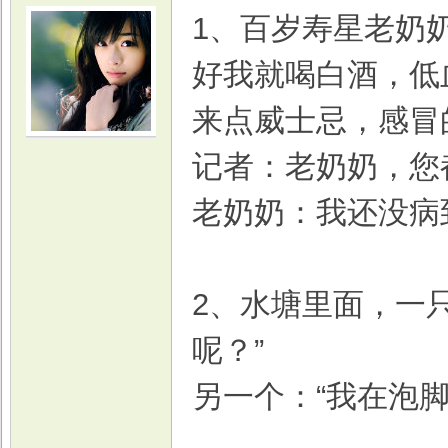
1、百岁寿星老奶
好我就喝白酒，低
来点威士忌，感冒
光
记者：老奶奶，您
老奶奶：我还没病
2、水塘里面，一
呢？”
游
另一个：“我在泡脚