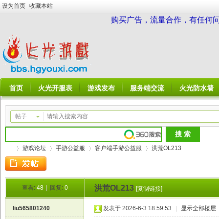
设为首页
收藏本站
购买广告，流量合作，有任何问题请
首页
火光开服表
游戏发布
服务端交流
火光防水墙
帖子
游戏论坛
手游公益服
客户端手游公益服
洪荒OL213
洪荒OL213
查看:
48
|
回复:
0
[复制链接]
火
»
›
›
›
liu565801240
发表于 2026-6-3 18:59:53
|
显示全部楼层