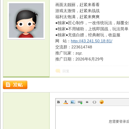
画面太靓丽，赶紧来看看
游戏太激情，赶紧来战战
福利太饱满，赶紧来爽爽
●独家●匠心制作，一改传统玩法，颠覆全
●独家●不用辅助，上线即国战，玩法简
●独家●充值白嫖，经典耐玩，收益服
光
网 站：
http://43.241.50.18:81/
交流群：223614748
推广玩家：zqz.
推广日期：2026年6月29号
回复
游
您需要登录