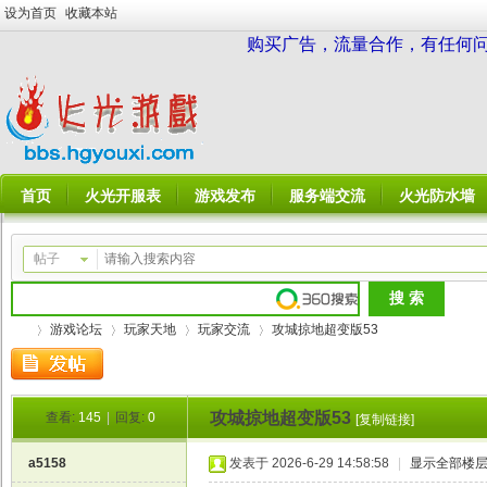
设为首页
收藏本站
购买广告，流量合作，有任何问题请
首页
火光开服表
游戏发布
服务端交流
火光防水墙
帖子
游戏论坛
玩家天地
玩家交流
攻城掠地超变版53
攻城掠地超变版53
查看:
145
|
回复:
0
[复制链接]
火
»
›
›
›
a5158
发表于 2026-6-29 14:58:58
|
显示全部楼