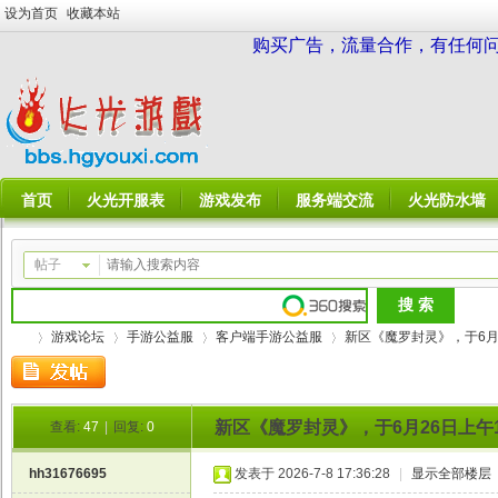
设为首页
收藏本站
购买广告，流量合作，有任何问题请
首页
火光开服表
游戏发布
服务端交流
火光防水墙
帖子
游戏论坛
手游公益服
客户端手游公益服
新区《魔罗封灵》，于6月26
新区《魔罗封灵》，于6月26日上午
查看:
47
|
回复:
0
火
»
›
›
›
hh31676695
发表于 2026-7-8 17:36:28
|
显示全部楼层