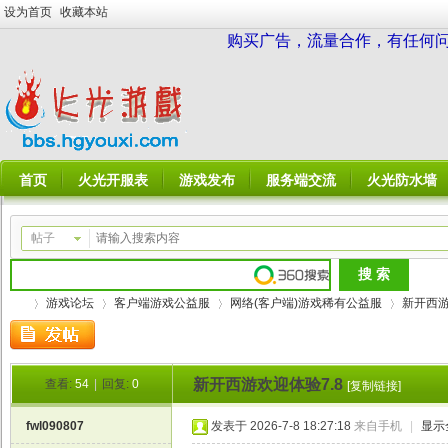
设为首页
收藏本站
购买广告，流量合作，有任何问题请
首页
火光开服表
游戏发布
服务端交流
火光防水墙
帖子
游戏论坛
客户端游戏公益服
网络(客户端)游戏稀有公益服
新开西游
新开西游欢迎体验7.8
查看:
54
|
回复:
0
[复制链接]
火
»
›
›
›
fwl090807
发表于 2026-7-8 18:27:18
来自手机
|
显示