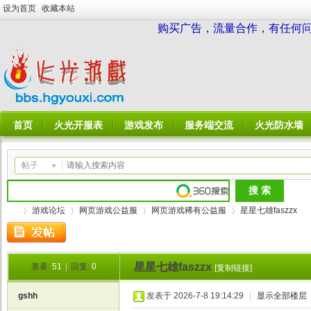
设为首页
收藏本站
购买广告，流量合作，有任何问题请
首页
火光开服表
游戏发布
服务端交流
火光防水墙
帖子
游戏论坛
网页游戏公益服
网页游戏稀有公益服
星星七雄faszzx
星星七雄faszzx
查看:
51
|
回复:
0
[复制链接]
火
»
›
›
›
gshh
发表于 2026-7-8 19:14:29
|
显示全部楼层