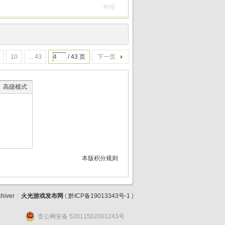
举报
10
... 43
/ 43 页
下一页
高级模式
本版积分规则
chiver
|
火光游戏发布网
(
黔ICP备19013343号-1
)
贵公网安备 52011502001243号