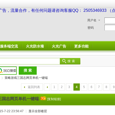
广告，流量合作，有任何问题请咨询客服QQ： 2505346933 
用户名
密码
服务端交流
火光防水墙
火光广告
更多功能
搜索
策略游戏三国志网页单机一键端
返回列表
1
2
3
4
5
6
7
8
9
三国志网页单机一键端
[复制链接]
›
-7-22 23:56:47
|
显示全部楼层