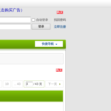
（点击购买广告）
自动登录
找回密码
登录
立即注册
快捷导航
10
... 43
/ 43 页
下一页