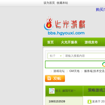
设为首页
收藏本站
购买
首页
火光开服表
游戏发布
帖子
游戏论坛
GM天地
服务端,技术交流
策略游戏
楼主:
嫁我可好丶
火
»
›
›
1065153539
发表于 2015