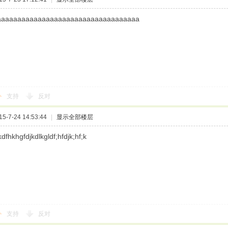
aaaaaaaaaaaaaaaaaaaaaaaaaaaaaaaaaaa
支持
反对
-7-24 14:53:44
|
显示全部楼层
dfhkhgfdjkdlkgldf;hfdjk;hf;k
支持
反对