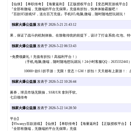
【仙侠】【单职传奇】【海量返利】【正版授权平台】【变态网页游戏平台】
『全部有微端，无微端的平台无保障』充值有折扣，快来体验霸服吧！
『百款H5游戏SF，送出百万充值』手机H5,电脑,微端，随时随地想玩就玩！
独家火爆公益服
发表于 2026-5-21 21:43:12
果，保证了战斗的机制体验。在致敬传统的前提下，设计了打金系统-红包、特
独家火爆公益服
发表于 2026-5-22 06:53:43
+免费领豪礼！充值有折扣！高福利平台！）
（手机,电脑,微端，随时随地想玩就玩！24小时客服QQ：2635332441
10000+款0.1折手游：无限！变态！GM！折扣！天天都有上新游
独家火爆公益服
发表于 2026-5-22 10:26:44
募券，球员市场无限抽，SSR/UR 拿到手软。
七日领传奇
独家火爆公益服
发表于 2026-5-22 14:28:50
平台】
【95wanyy百款游戏】【仙侠】【单职传奇】【海量返利】【正版授权平台】
『全部有微端，无微端的平台无保障』充值