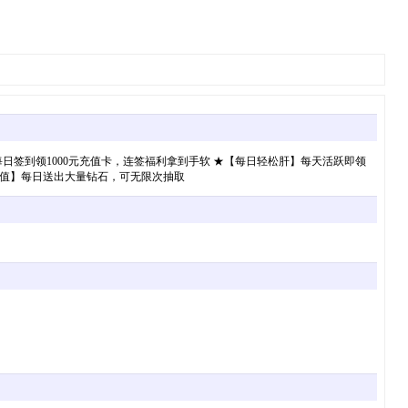
每日签到领1000元充值卡，连签福利拿到手软 ★【每日轻松肝】每天活跃即领
石保值】每日送出大量钻石，可无限次抽取