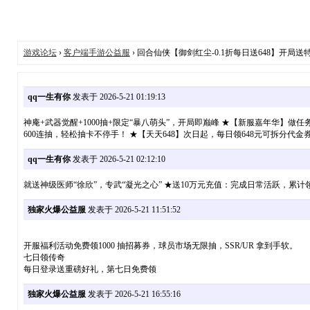
游戏论坛
›
客户端手游公益服
› 回合仙侠【御剑红尘-0.1折每日送648】开局送特
qq一生有你
发表于 2026-5-21 01:19:13
神庵+武器觉醒+1000抽+限定“暴八萌头”，开局即巅峰 ★【新服嘉年华】
600连抽，轻松抽卡不停手！ ★【天天648】次日起，每日领648元可拆分代
qq一生有你
发表于 2026-5-21 02:12:10
就送神级医师“徐欣”，专武“凝光之心” ★送10万元充值：完成日常活跃，累计
独家火爆公益服
发表于 2026-5-21 11:51:52
开服福利活动免费领1000 抽招募券，球员市场无限抽，SSR/UR 拿到手软。
七日领传奇
每日登录送重磅好礼，第七日免费领
独家火爆公益服
发表于 2026-5-21 16:55:16