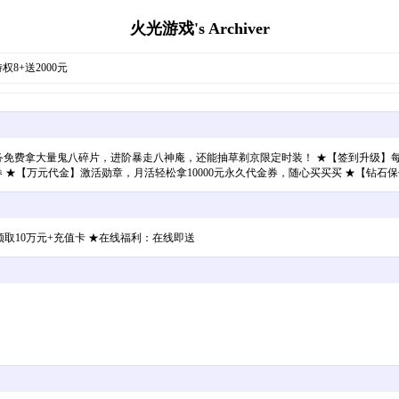
火光游戏's Archiver
权8+送2000元
做任务免费拿大量鬼八碎片，进阶暴走八神庵，还能抽草剃京限定时装！ ★【签到升级】
金券 ★【万元代金】激活勋章，月活轻松拿10000元永久代金券，随心买买买 ★【钻
领取10万元+充值卡 ★在线福利：在线即送