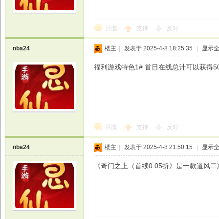
回复
支持
反对
nba24
楼主
|
发表于 2025-4-8 18:25:35
|
显示
福利游戏特色1# 首日在线总计可以获得5
回复
支持
反对
nba24
楼主
|
发表于 2025-4-8 21:50:15
|
显示
《奇门之上（首续0.05折》是一款道风