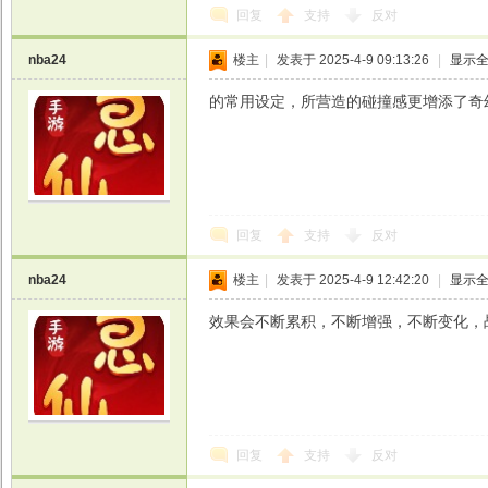
回复
支持
反对
nba24
楼主
|
发表于 2025-4-9 09:13:26
|
显示
的常用设定，所营造的碰撞感更增添了奇
回复
支持
反对
nba24
楼主
|
发表于 2025-4-9 12:42:20
|
显示
效果会不断累积，不断增强，不断变化，
回复
支持
反对