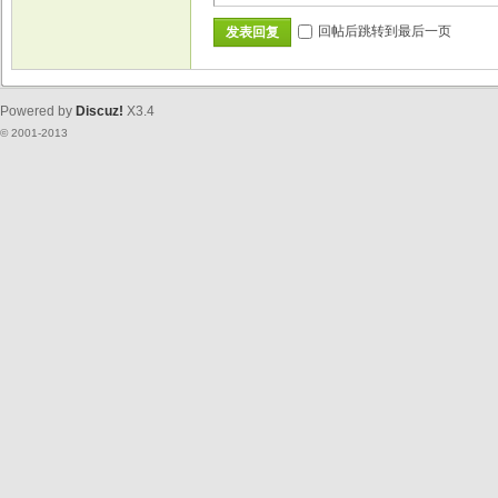
回帖后跳转到最后一页
发表回复
Powered by
Discuz!
X3.4
© 2001-2013