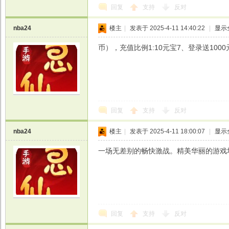
回复
支持
反对
nba24
楼主
|
发表于 2025-4-11 14:40:22
|
显示
币），充值比例1:10元宝7、登录送100
回复
支持
反对
nba24
楼主
|
发表于 2025-4-11 18:00:07
|
显示
一场无差别的畅快激战。精美华丽的游戏
回复
支持
反对