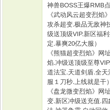
神兽BOSS王爆RMB
《武动风云超变烈焰
攻杀超变.极品无敌神技
级送顶级VIP.新区福
定.暴爽20亿大服）
《熊猫超变烈焰》网
焰.冲级送顶级至尊VIP
道法宝.天道剑盾.全天
服１刀秒.上线就是干
《盘龙微变烈焰》网
变.新区冲级送充值.四