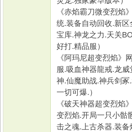
灵宠.独家豪华版本）
《赤焰霸刀微变烈焰
统.装备自动回收.新区
宝库.神龙之力.天关B
好打.精品服）
《阿玛尼超变烈焰》
服.吸血神器龍戒.龙威觉
神.仙魔助战.神兵剑冢
一切可爆.）
《破天神器超变烈焰
变烈焰.开局一只小骷髅
击之魂.上古杀器.装备