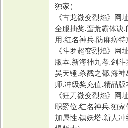
独家）
《古龙微变烈焰》网
全服抽奖.蛮荒霸体诀.
用.红名神兵.防麻痹
《斗罗超变烈焰》网
版本.新海神九考.剑斗
昊天锤.杀戮之都.海神
师.冲级奖充值.精品版
《狂刀微变烈焰》网
职爵位.红名神兵.独
加属性.镇妖塔.新人