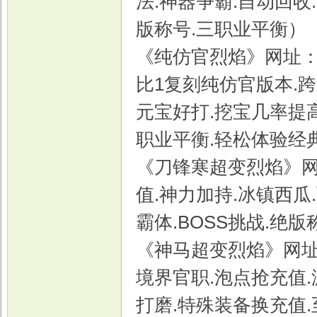
法.神器争霸.自动回收.
版称号.三职业平衡）
《纯仿官烈焰》网址
比1复刻纯仿官版本.跨
元宝好打.挖宝几率提高
职业平衡.轻松体验经
《刀锋寒超变烈焰》
值.神力加持.冰镇西瓜
霸体.BOSS挑战.绝
《神马超变烈焰》网
境界官职.泡点抢充值.
打磨.特殊装备换充值.