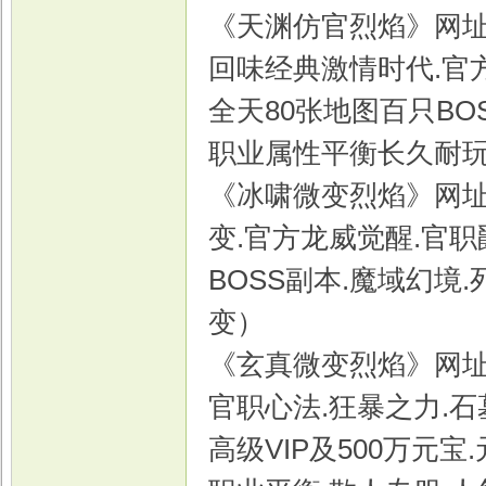
《天渊仿官烈焰》网
回味经典激情时代.官方
全天80张地图百只BO
职业属性平衡长久耐玩
《冰啸微变烈焰》网
变.官方龙威觉醒.官职
BOSS副本.魔域幻境
变）
《玄真微变烈焰》网
官职心法.狂暴之力.石
高级VIP及500万元宝