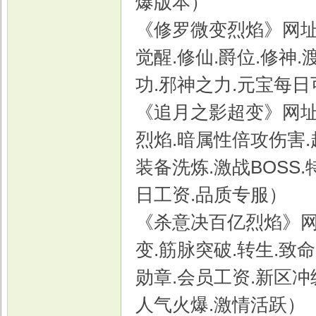
爆版本）
《修罗微变烈焰》网
觉醒.修仙.爵位.修神
功.邪神之力.元宝每日
《追月之影超变》网
烈焰.暗属性倍攻伤害.
装备洗炼.激战BOSS
日工资.品质专服）
《杀意决百亿烈焰》
变.筋脉突破.转生.致
勋章.会员工资.新区冲
人气火爆.激情活跃）