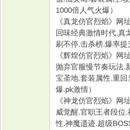
1000倍人气火爆）
《真龙仿官烈焰》网
回味经典激情时代.真龙
刷不停.击杀榜.爆率
《辉煌仿官烈焰》网
抛弃官服慢节奏玩法.新
宝圣地.套装属性.重回
爆.pk激情）
《神龙仿官烈焰》网
威觉醒.官职王者段位.
性.神魔遗迹.超级BOS