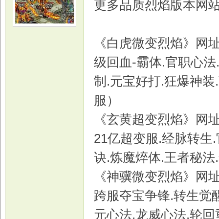
更多品质烈焰版本网
《白虎微变烈焰》网
级回血-霸体.官职心法
制.元宝好打.狂爆神装.
服）
《玄黄超变烈焰》网
21亿超变服.经脉转生.
诀.炼魔焠体.王者秘法
《神骥微变烈焰》网
跨服夺宝争锋.转生觉醒
元心法.龙威心法.轮回