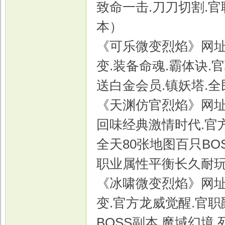
致命一击.刀刀切割.官
本）
《可乐微变烈焰》网
变.装备命魂.霸体诀.
送白金会员.镇妖塔.
《天渊仿官烈焰》网
回味经典激情时代.官方
全天80张地图百只BO
职业属性平衡长久耐玩
《冰啸微变烈焰》网
变.官方龙威觉醒.官职
BOSS副本.魔域幻境