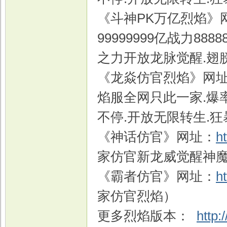
《斗神PK万亿烈焰》
99999999亿战力8
之力开放龙脉觉醒.翅
《龙焱仿官烈焰》网
焰服全网只此一家.爆
不停.开放无限转生.狂
《神话仿官》网址：
ht
家仿官新龙威觉醒神魔
《霸者仿官》网址：
ht
家仿官烈焰）
更多烈焰版本：
http