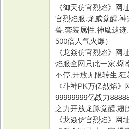
《御天仿官烈焰》网
官烈焰服.龙威觉醒.神
兽.套装属性.神魔遗迹
500倍人气火爆）
《龙焱仿官烈焰》网
焰服全网只此一家.爆
不停.开放无限转生.狂
《斗神PK万亿烈焰》
99999999亿战力8
之力开放龙脉觉醒.翅
《龙焱仿官烈焰》网