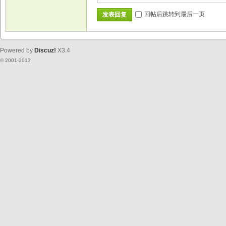
回帖后跳转到最后一页
发表回复
Powered by
Discuz!
X3.4
© 2001-2013