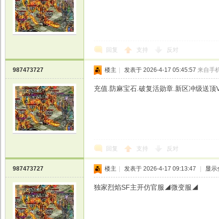
戏
回复
支持
反对
987473727
楼主
|
发表于 2026-4-17 05:45:57
来自手
充值.防麻宝石.破复活勋章.新区冲级送顶V
回复
支持
反对
987473727
楼主
|
发表于 2026-4-17 09:13:47
|
显示
独家烈焰SF主开仿官服◢微变服◢