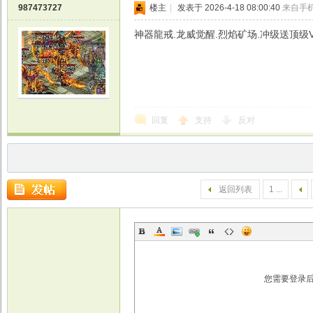
987473727
楼主
|
发表于 2026-4-18 08:00:40
来自手
神器龍戒.龙威觉醒.烈焰矿场.冲级送顶级V
回复
支持
反对
返回列表
1 ...
您需要登录