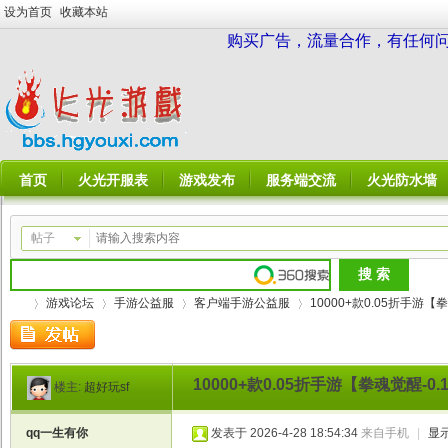
设为首页
收藏本站
购买广告，流量合作，有任何问题请
首页
火光开服表
游戏发布
服务端交流
火光防水墙
帖子
游戏论坛
手游公益服
客户端手游公益服
10000+款0.05折手游【
10000+款0.05折手游【拳魂觉醒-0
楼主:
超好玩sf
火
»
›
›
›
qq一生有你
发表于 2026-4-28 18:54:34
来自手机
|
显