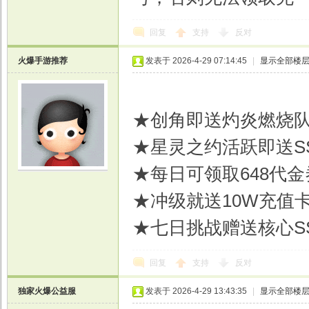
回复
支持
反对
火爆手游推荐
发表于 2026-4-29 07:14:45
|
显示全部楼
戏
★创角即送灼炎燃烧队
★星灵之约活跃即送S
★每日可领取648代金
★冲级就送10W充值卡
★七日挑战赠送核心S
回复
支持
反对
独家火爆公益服
发表于 2026-4-29 13:43:35
|
显示全部楼