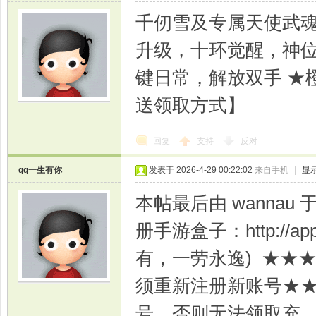
千仞雪及专属天使武魂
升级，十环觉醒，神位
键日常，解放双手 ★
光
送领取方式】
回复
支持
反对
qq一生有你
发表于 2026-4-29 00:22:02
来自手机
|
显
本帖最后由 wannau 于
册手游盒子：http://ap
游
有，一劳永逸) ★★
须重新注册新账号★★
号，否则无法领取充