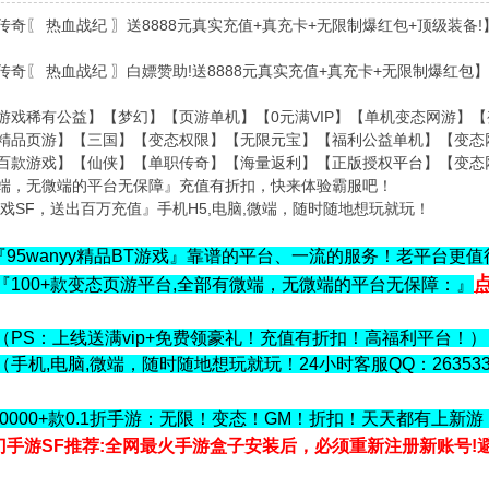
奇〖 热血战纪 〗送8888元真实充值+真充卡+无限制爆红包+顶级装备!
传奇〖 热血战纪 〗白嫖赞助!送8888元真实充值+真充卡+无限制爆红包】
nyy游戏稀有公益】【梦幻】【页游单机】【0元满VIP】【单机变态网游】
nyy精品页游】【三国】【变态权限】【无限元宝】【福利公益单机】【变
nyy百款游戏】【仙侠】【单职传奇】【海量返利】【正版授权平台】【变
端，无微端的平台无保障』充值有折扣，快来体验霸服吧！
游戏SF，送出百万充值』手机H5,电脑,微端，随时随地想玩就玩！
『95wanyy精品BT游戏』靠谱的平台、一流的服务！老平台更
『100+款变态页游平台,全部有微端，无微端的平台无保障：』
（PS：上线送满vip+免费领豪礼！充值有折扣！高福利平台！
（手机,电脑,微端，随时随地想玩就玩！24小时客服QQ：263533
10000+款0.1折手游：无限！变态！GM！折扣！天天都有上新游
门手游SF推荐:全网最火手游盒子安装后，必须重新注册新账号!