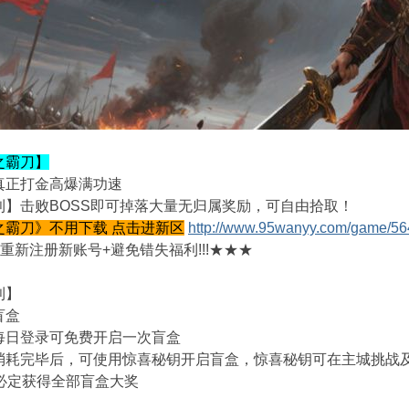
之霸刀】
真正打金高爆满功速
利】击败BOSS即可掉落大量无归属奖励，可自由拾取！
之霸刀》不用下载 点击进新区
http://www.95wanyy.com/game/56
重新注册新账号+避免错失福利!!!★★★
利】
盲盒
每日登录可免费开启一次盲盒
消耗完毕后，可使用惊喜秘钥开启盲盒，惊喜秘钥可在主城挑战
次必定获得全部盲盒大奖