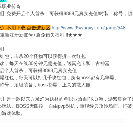
单职业传奇
】免费开启个人首杀，可获得8888元真实充值!时装，称号，顶
纪》不用下载 点击进新区
http://www.95wanyy.com/game/548
重新注册新账号+避免错失福利!!!★★★
利】
送红包，击杀20个怪物可以获得拆一次红包
狂欢，每天在线30分钟无需充值，送真充卡和上古神器
启个人首杀，可获得8888元真实充值
制爆红包，每天可以打几千块红包，所有boss都有几率爆。
称号，顶级装备，boss都爆，正真的散人服。
纪】是一款以东方魔幻为题材的单职业热血PK页游，游戏集合了
心玩法。BOSS无限刷，自由pvp对抗，重现经典攻沙场面。打
的游戏体验。
===============================================