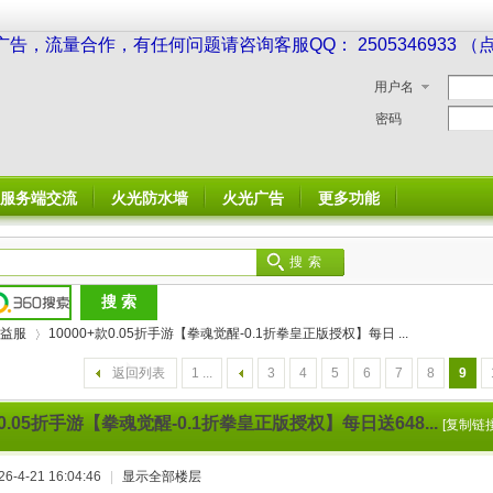
广告，流量合作，有任何问题请咨询客服QQ： 2505346933 
用户名
密码
服务端交流
火光防水墙
火光广告
更多功能
搜索
益服
10000+款0.05折手游【拳魂觉醒-0.1折拳皇正版授权】每日 ...
返回列表
1 ...
3
4
5
6
7
8
9
款0.05折手游【拳魂觉醒-0.1折拳皇正版授权】每日送648...
[复制链接
›
-4-21 16:04:46
|
显示全部楼层