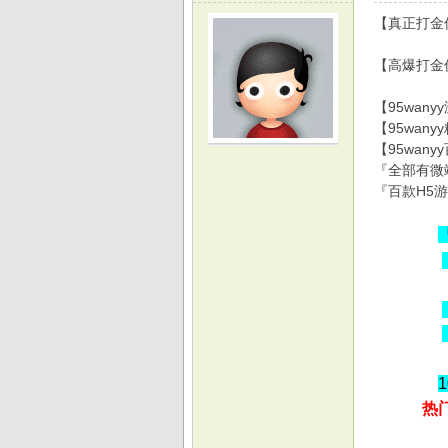
【真正打金传
【高爆打金
【95wa
【95wa
光
【95wa
『全部有微
『百款H5
游
热