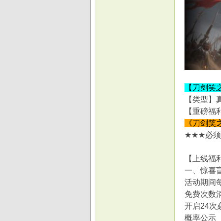
【刀剑笑
【类型】
【重磅福
《刀剑笑
★★★必须
【上线福
一、惊喜
活动期间
免费次数
开启24
概率公示