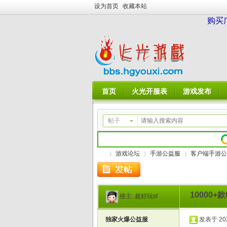
设为首页
收藏本站
购买
首页
火光开服表
游戏发布
帖子
游戏论坛
手游公益服
客户端手游公
10000+
楼主:
超好玩sf
火
»
›
›
独家火爆公益服
发表于 2026