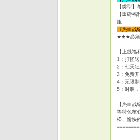
【类型】
【重磅福利
服
《热血战
★★★必须
【上线福
1：打怪
2：七天
3：免费开
4：无限
5：时装，
【热血战
等特色核
松、愉快
========