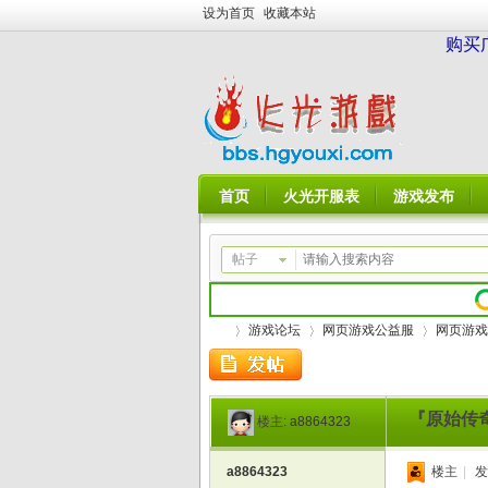
设为首页
收藏本站
购买
首页
火光开服表
游戏发布
帖子
游戏论坛
网页游戏公益服
网页游戏
『原始传奇
楼主:
a8864323
火
»
›
›
a8864323
楼主
|
发