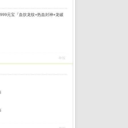
9999元宝『血饮龙纹+热血封神+龙破
举报
师
师