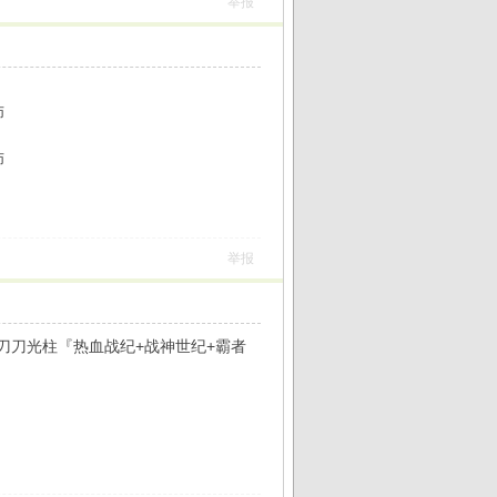
举报
师
师
举报
9刀刀光柱『热血战纪+战神世纪+霸者