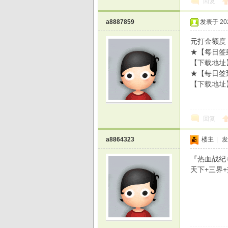
回复
a8887859
发表于 2026
元打金额度
★【每日签
【下载地址
★【每日签
【下载地址
回复
a8864323
楼主
|
发
『热血战纪
天下+三界+