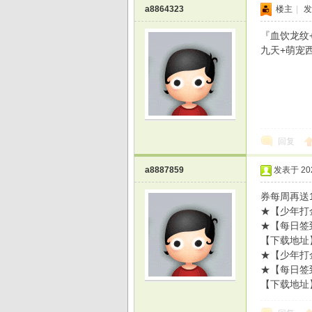
a8864323
楼主
|
发
『血饮龙纹+
九天+萌宠西
回复
a8887859
发表于 2026
券每周再送1
★【少年打
★【每日签
【下载地址
★【少年打
★【每日签
【下载地址