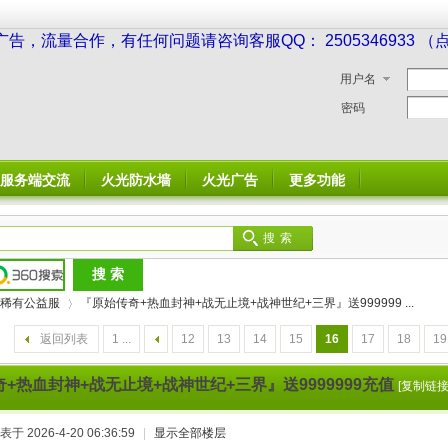
广告，流量合作，有任何问题请咨询客服QQ： 2505346933 
用户名
密码
服务端交流
火光防水墙
火光广告
更多功能
搜索
稀有公益服
『原始传奇+热血封神+战无止境+战神世纪+三界』送999999 ...
返回列表
1 ...
12
13
14
15
16
17
18
19
+热血封神+战无止境+战神世纪+三界』送9999999充值
[复制链接
›
表于 2026-4-20 06:36:59
|
显示全部楼层