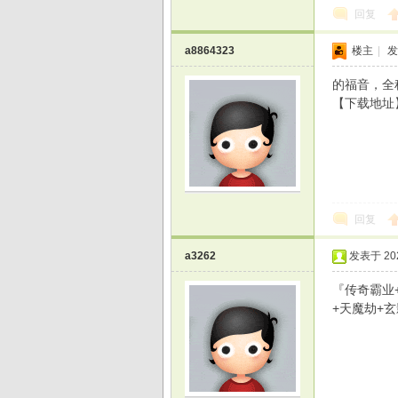
回复
a8864323
楼主
|
发
的福音，全
【下载地址
回复
a3262
发表于 2026
『传奇霸业+
+天魔劫+玄