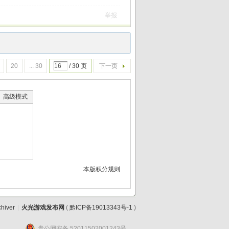
举报
20
... 30
/ 30 页
下一页
高级模式
本版积分规则
chiver
|
火光游戏发布网
(
黔ICP备19013343号-1
)
贵公网安备 52011502001243号