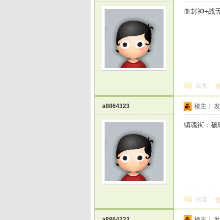
血封神+战
光
回复
a8864323
楼主
|
发
镇魂街：破
游
回复
a8864323
楼主
|
发