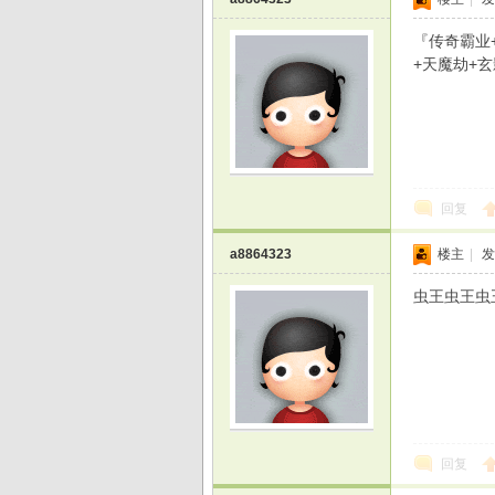
『传奇霸业+
+天魔劫+玄
戏
回复
a8864323
楼主
|
发
虫王虫王虫
回复