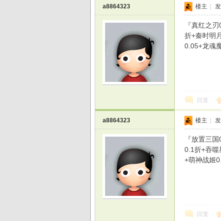
a8864323
楼主
|
发
『真红之刃0.
折+秦时明月0
0.05+龙魂
回复
a8864323
楼主
|
发
『放置三国0
0.1折+吞噬
+萌神战姬0.
回复