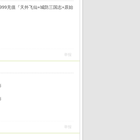
999充值『天外飞仙+城防三国志+原始
举报
师
师
举报