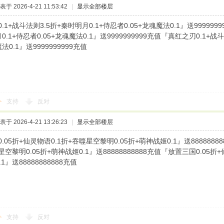
表于 2026-4-21 11:53:42
|
显示全部楼层
1+战斗法则3.5折+秦时明月0.1+侍忍者0.05+龙魂魔法0.1』送999999
.1+侍忍者0.05+龙魂魔法0.1』送9999999999充值『真红之刃0.1+战
魔法0.1』送9999999999充值
支持
反对
表于 2026-4-21 13:26:23
|
显示全部楼层
.05折+仙灵物语0.1折+吞噬星空黎明0.05折+萌神战姬0.1』送8888888
星空黎明0.05折+萌神战姬0.1』送88888888888充值『放置三国0.05折
1』送88888888888充值
支持
反对