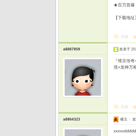
★百万首爆
【下载地址
回复
a8887859
发表于 2026
『维京传奇+
境+龙神万相
回复
a8864323
楼主
|
发
xxxxxdddd