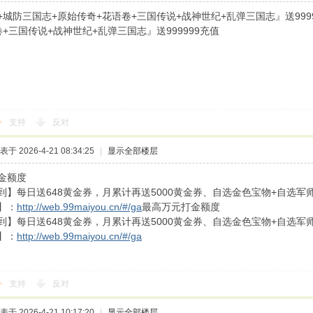
+城防三国志+原始传奇+花语卷+三国传说+战神世纪+乱弹三国志』送999
+三国传说+战神世纪+乱弹三国志』送999999充值
支持
反对
表于 2026-4-21 08:34:25
|
显示全部楼层
金额度
到】每日送648黄金券，月累计再送5000黄金券、自选金色宝物+自选军
】：
http://web.99maiyou.cn/#/ga
最高万元打金额度
到】每日送648黄金券，月累计再送5000黄金券、自选金色宝物+自选军
】：
http://web.99maiyou.cn/#/ga
支持
反对
表于 2026-4-21 10:17:20
|
显示全部楼层