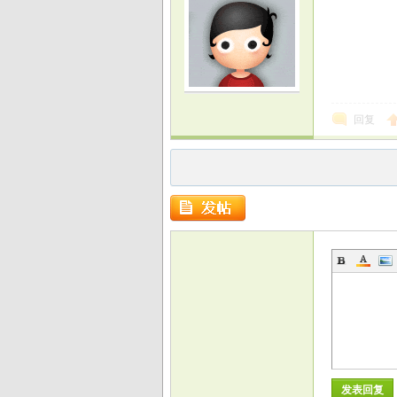
回复
发表回复