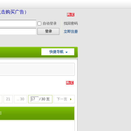
（点击购买广告）
自动登录
找回密码
登录
立即注册
快捷导航
21
... 30
/ 30 页
下一页
]