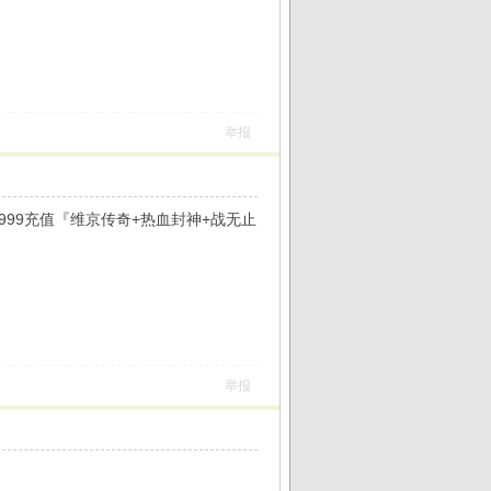
举报
9999充值『维京传奇+热血封神+战无止
举报