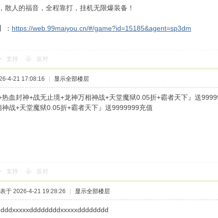
，散人的福音，全程靠打，挂机无限爆装备！
】：
https://web.99maiyou.cn/#/game?id=15185&agent=sp3dm
支持
反对
-4-21 17:08:16
|
显示全部楼层
热血封神+战无止境+龙神万相神战+天堂魔狱0.05折+霸者天下』送999
神战+天堂魔狱0.05折+霸者天下』送9999999充值
支持
反对
表于 2026-4-21 19:28:26
|
显示全部楼层
ddddxxxxxddddddddxxxxxdddddddd