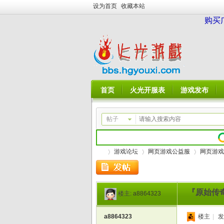
设为首页
收藏本站
购买
首页
火光开服表
游戏发布
帖子
游戏论坛
网页游戏公益服
网页游戏
『原始传奇
楼主:
a8864323
火
»
›
›
a8864323
楼主
|
发